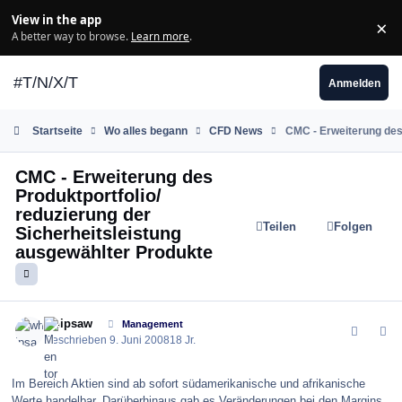
Zum Inhalt springen
View in the app
×
Di
A better way to browse.
Learn more
.
#T/N/X/T
Anmelden
Startseite
Wo alles begann
CFD News
CMC - Erweiterung des 
CMC - Erweiterung des
Produktportfolio/
reduzierung der
Teilen
Folgen
Sicherheitsleistung
ausgewählter Produkte
comment_30224
Author stats
whipsaw
Management
Geschrieben
9. Juni 2008
18 Jr.
Im Bereich Aktien sind ab sofort südamerikanische und afrikanische
Werte handelbar. Darüberhinaus gab es Veränderungen bei den Margins.