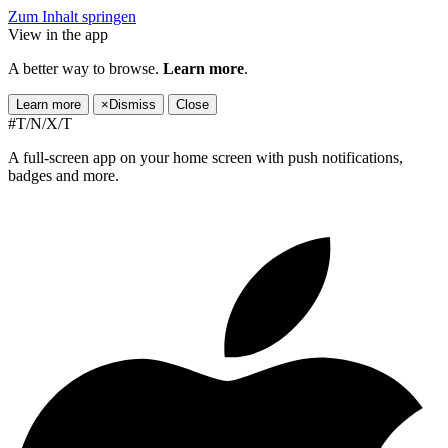
Zum Inhalt springen
View in the app
A better way to browse.
Learn more
.
Learn more
×
Dismiss
Close
#T/N/X/T
A full-screen app on your home screen with push notifications,
badges and more.