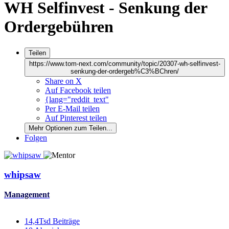
WH Selfinvest - Senkung der
Ordergebühren
Teilen
https://www.tom-next.com/community/topic/20307-wh-selfinvest-
senkung-der-ordergeb%C3%BChren/
Share on X
Auf Facebook teilen
{lang="reddit_text"
Per E-Mail teilen
Auf Pinterest teilen
Mehr Optionen zum Teilen...
Folgen
whipsaw
Management
14,4Tsd
Beiträge