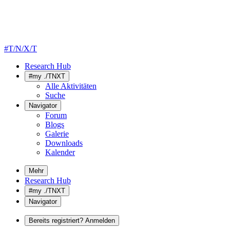
#T/N/X/T
Research Hub
#my ./TNXT
Alle Aktivitäten
Suche
Navigator
Forum
Blogs
Galerie
Downloads
Kalender
Mehr
Research Hub
#my ./TNXT
Navigator
Bereits registriert? Anmelden