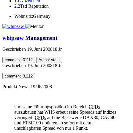
10
Abzeichen
2,2Tsd
Reputation
Wohnsitz:
Germany
whipsaw
Management
Geschrieben
19. Juni 2008
18 Jr.
comment_31112
Author stats
Geschrieben
19. Juni 2008
18 Jr.
comment_31112
Produkt News 19/06/2008
Um seine Führungsposition im Bereich
CFDs
auszubauen hat WHS erbeut seine Spreads auf Indizes
verringert.
CFDs
auf die Basiswerte DAX30, CAC40
und FTSE100 notieren ab sofort mit dem
unschlagbaren Spread von nur 1 Punkt.