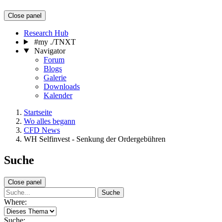
Close panel
Research Hub
#my ./TNXT
Navigator
Forum
Blogs
Galerie
Downloads
Kalender
Startseite
Wo alles begann
CFD News
WH Selfinvest - Senkung der Ordergebühren
Suche
Close panel
Suche
Where:
Suche: