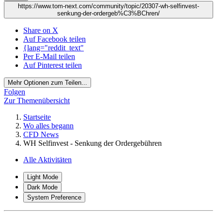
https://www.tom-next.com/community/topic/20307-wh-selfinvest-
senkung-der-ordergeb%C3%BChren/
Share on X
Auf Facebook teilen
{lang="reddit_text"
Per E-Mail teilen
Auf Pinterest teilen
Mehr Optionen zum Teilen...
Folgen
Zur Themenübersicht
Startseite
Wo alles begann
CFD News
WH Selfinvest - Senkung der Ordergebühren
Alle Aktivitäten
Light Mode
Dark Mode
System Preference