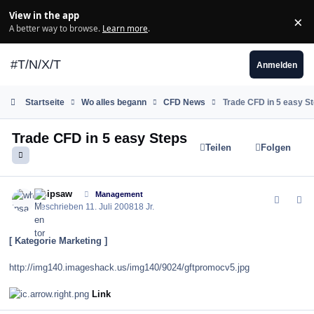
Zum Inhalt springen
View in the app
×
Di
A better way to browse.
Learn more
.
#T/N/X/T
Anmelden
Startseite
Wo alles begann
CFD News
Trade CFD in 5 easy S
Trade CFD in 5 easy Steps
Teilen
Folgen
comment_32911
Author stats
whipsaw
Management
Geschrieben
11. Juli 2008
18 Jr.
[ Kategorie Marketing ]
http://img140.imageshack.us/img140/9024/gftpromocv5.jpg
Link