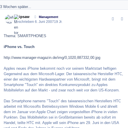
3 Wochen später...
comment_9756
Author stats
whipsaw
Management
Geschrieben
6. Juni 2007
19 Jr.
Thema: SMARTPHONES
iPhone vs. Touch
http://www.manager-magazin.de/img/0,1020,887332,00.jpg
Apples neues iPhone bekommt noch vor seinem Marktstart heftigen
Gegenwind aus dem Microsoft-Lager. Der taiwanesische Hersteller HTC,
einer der wichtigsten Hardwarepartner von Microsoft, bringt mit dem
Smartphone "Touch" ein direktes Konkurrenzprodukt zu Apples
Mobiltelefon auf den Markt - und zwar noch weit vor dem US-Konzern.
Das Smartphone namens "Touch" des taiwanesischen Herstellers HTC
arbeitet mit Microsofts Betriebssystem Windows Mobile 6 und ähnelt
dem im Januar von Apple Chart zeigen vorgestellten iPhone in vielen
Punkten. Das Mobiltelefon sei in Großbritannien bereits ab sofort im
Handel, teilte HTC mit. Apple will sein iPhone am 29. Juni in den USA