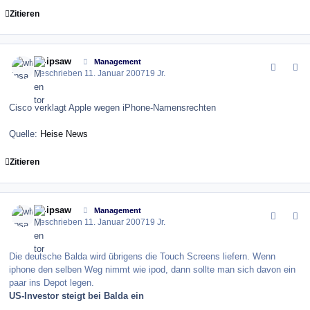
Zitieren
comment_4509
Author stats
whipsaw
Management
Geschrieben
11. Januar 2007
19 Jr.
Cisco verklagt Apple wegen iPhone-Namensrechten
Quelle:
Heise News
Zitieren
comment_4528
Author stats
whipsaw
Management
Geschrieben
11. Januar 2007
19 Jr.
Die deutsche Balda wird übrigens die Touch Screens liefern. Wenn
iphone den selben Weg nimmt wie ipod, dann sollte man sich davon ein
paar ins Depot legen.
US-Investor steigt bei Balda ein