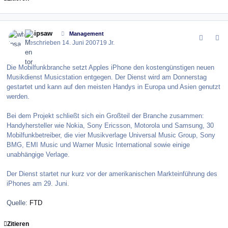
comment_10139
Author stats
whipsaw
Management
Geschrieben
14. Juni 2007
19 Jr.
Die Mobilfunkbranche setzt Apples iPhone den kostengünstigen neuen
Musikdienst Musicstation entgegen. Der Dienst wird am Donnerstag
gestartet und kann auf den meisten Handys in Europa und Asien genutzt
werden.
Bei dem Projekt schließt sich ein Großteil der Branche zusammen:
Handyhersteller wie Nokia, Sony Ericsson, Motorola und Samsung, 30
Mobilfunkbetreiber, die vier Musikverlage Universal Music Group, Sony
BMG, EMI Music und Warner Music International sowie einige
unabhängige Verlage.
Der Dienst startet nur kurz vor der amerikanischen Markteinführung des
iPhones am 29. Juni.
Quelle:
FTD
Zitieren