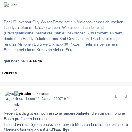
Der US-Investor Guy Wyser-Pratte hat ein Aktienpaket des deutschen
Handyzulieferers Balda erworben. Wie er dem Handelsblatt
(Freitagsausgabe) bestätigte, hält er inzwischen 5,39 Prozent an dem
deutschen Handy-Zulieferer aus Bad Oeynhausen. Das Paket sei jetzt
rund 22 Millionen Euro wert, knapp 30 Prozent mehr als bei seinem
Einstieg bei einem Kurs von sieben Euro.
gefunden bei
Heise.de
Zitieren
comment_4532
Author stats
daytrader
*_skilled
Geschrieben
11. Januar 2007
19 Jr.
Neben Balda gibt es noch ein zwei andere Anbieter die von dem iphone
Boom profitieren könnten.
Einer davon ist Synchronoss, seit etwa 6 Monaten börslich notiert, seit 6
Monaten fast täglich auf All-Time-High