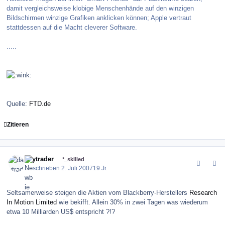
damit vergleichsweise klobige Menschenhände auf den winzigen
Bildschirmen winzige Grafiken anklicken können; Apple vertraut
stattdessen auf die Macht cleverer Software.
.....
Quelle:
FTD.de
Zitieren
comment_10955
Author stats
daytrader
*_skilled
Geschrieben
2. Juli 2007
19 Jr.
Seltsamerweise steigen die Aktien vom Blackberry-Herstellers
Research
In Motion Limited
wie bekifft. Allein 30% in zwei Tagen was wiederum
etwa 10 Milliarden US$ entspricht ?!?