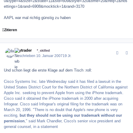
0&type=4&size=2&state=11&sid=609&style=320&time=20&freq=2&nos
ettings=1&rand=6908&mocktick=1&rand=3170
AAPL war mal richtig günstig zu haben
Zitieren
comment_4508
Author stats
daytrader
*_skilled
Geschrieben
10. Januar 2007
19 Jr.
Und schon liegt die erste Klage auf dem Tisch :roll:
Cisco Systems Inc. late Wednesday said it has filed a lawsuit in the
United States District Court for the Northern District of California against
Apple Inc. seeking to prevent Apple from using the iPhone trademark.
Cisco said it obtained the iPhone trademark in 2000 after acquiring
Infogear. Cisco said Infogear's original filing for the trademark was on
March 20, 1996. "There is no doubt that Apple's new phone is very
exciting,
but they should not be using our trademark without our
permission
," said Mark Chandler, Cisco's senior vice president and
general counsel, in a statement