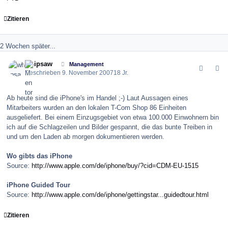
Zitieren
2 Wochen später...
comment_16063
Author stats
whipsaw
Management
Geschrieben
9. November 2007
18 Jr.
Ab heute sind die iPhone's im Handel ;-) Laut Aussagen eines
Mitarbeiters wurden an den lokalen T-Com Shop 86 Einheiten
ausgeliefert. Bei einem Einzugsgebiet von etwa 100.000 Einwohnern bin
ich auf die Schlagzeilen und Bilder gespannt, die das bunte Treiben in
und um den Laden ab morgen dokumentieren werden.
Wo gibts das iPhone
Source:
http://www.apple.com/de/iphone/buy/?cid=CDM-EU-1515
iPhone Guided Tour
Source:
http://www.apple.com/de/iphone/gettingstar...guidedtour.html
Zitieren