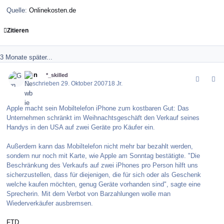
Quelle:
Onlinekosten.de
Zitieren
3 Monate später...
comment_15789
Author stats
Gun
*_skilled
Geschrieben
29. Oktober 2007
18 Jr.
Apple macht sein Mobiltelefon iPhone zum kostbaren Gut: Das
Unternehmen schränkt im Weihnachtsgeschäft den Verkauf seines
Handys in den USA auf zwei Geräte pro Käufer ein.
Außerdem kann das Mobiltelefon nicht mehr bar bezahlt werden,
sondern nur noch mit Karte, wie Apple am Sonntag bestätigte. "Die
Beschränkung des Verkaufs auf zwei iPhones pro Person hilft uns
sicherzustellen, dass für diejenigen, die für sich oder als Geschenk
welche kaufen möchten, genug Geräte vorhanden sind", sagte eine
Sprecherin. Mit dem Verbot von Barzahlungen wolle man
Wiederverkäufer ausbremsen.
FTD