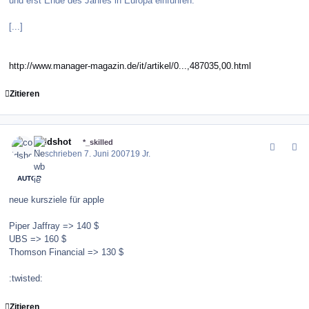
und erst Ende des Jahres in Europa einführen.
[...]
http://www.manager-magazin.de/it/artikel/0...,487035,00.html
Zitieren
comment_9811
Author stats
coldshot
*_skilled
Geschrieben
7. Juni 2007
19 Jr.
AUTOR
neue kursziele für apple
Piper Jaffray => 140 $
UBS => 160 $
Thomson Financial => 130 $
:twisted:
Zitieren