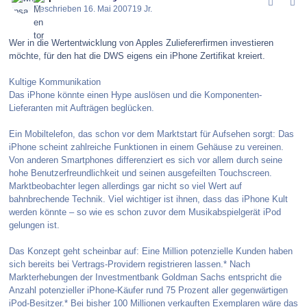
Geschrieben
16. Mai 2007
19 Jr.
Wer in die Wertentwicklung von Apples Zuliefererfirmen investieren
möchte, für den hat die DWS eigens ein iPhone Zertifikat kreiert.
Kultige Kommunikation
Das iPhone könnte einen Hype auslösen und die Komponenten-
Lieferanten mit Aufträgen beglücken.
Ein Mobiltelefon, das schon vor dem Marktstart für Aufsehen sorgt: Das
iPhone scheint zahlreiche Funktionen in einem Gehäuse zu vereinen.
Von anderen Smartphones differenziert es sich vor allem durch seine
hohe Benutzerfreundlichkeit und seinen ausgefeilten Touchscreen.
Marktbeobachter legen allerdings gar nicht so viel Wert auf
bahnbrechende Technik. Viel wichtiger ist ihnen, dass das iPhone Kult
werden könnte – so wie es schon zuvor dem Musikabspielgerät iPod
gelungen ist.
Das Konzept geht scheinbar auf: Eine Million potenzielle Kunden haben
sich bereits bei Vertrags-Providern registrieren lassen.* Nach
Markterhebungen der Investmentbank Goldman Sachs entspricht die
Anzahl potenzieller iPhone-Käufer rund 75 Prozent aller gegenwärtigen
iPod-Besitzer.* Bei bisher 100 Millionen verkauften Exemplaren wäre das