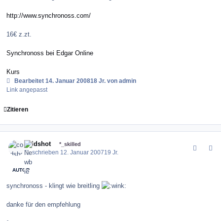
http://www.synchronoss.com/
16€ z.zt.
Synchronoss bei Edgar Online
Kurs
Bearbeitet
14. Januar 2008
18 Jr.
von admin
Link angepasst
Zitieren
comment_4541
Author stats
coldshot
*_skilled
Geschrieben
12. Januar 2007
19 Jr.
AUTOR
synchronoss - klingt wie breitling
danke für den empfehlung