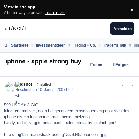
Zum Inhalt springen
View in the app
×
Di
A better way to browse.
Learn more
.
#T/N/X/T
Anmelden
Startseite
Investmentideen
Trading + Co.
Trader's Talk
ip
iphone - apple strong buy
Teilen
Folgen
comment_4480
Author stats
coldshot
*_skilled
Geschrieben
10. Januar 2007
19 Jr.
599 USD für 8 GIG
klingt erstmal viel, doch bei genauerem hinschauen entpuppt sich das
iphone als ein lupenreines multimedia spielzeug.
handy, radio, tv, gps, email-push - alles interaktiv. einfach geil!
http://img135.imageshack.us/img135/9345/iphoneon1.jpg