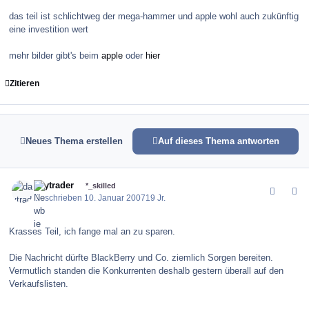
das teil ist schlichtweg der mega-hammer und apple wohl auch zukünftig
eine investition wert
mehr bilder gibt's beim
apple
oder
hier
Zitieren
Neues Thema erstellen
Auf dieses Thema antworten
comment_4485
Author stats
daytrader
*_skilled
Geschrieben
10. Januar 2007
19 Jr.
Krasses Teil, ich fange mal an zu sparen.
Die Nachricht dürfte BlackBerry und Co. ziemlich Sorgen bereiten.
Vermutlich standen die Konkurrenten deshalb gestern überall auf den
Verkaufslisten.