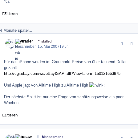
°cs
Zitieren
4 Monate später...
comment_8874
Author stats
daytrader
*_skilled
Geschrieben
15. Mai 2007
19 Jr.
Für das iPhone werden im Graumarkt Preise von über tausend Dollar
gezahlt.
http://cgi.ebay.com/ws/eBayISAPI.dll?ViewI...em=150121663975
Und Apple jagt von Alltime High zu Alltime High
Der nächste Splitt ist nur eine Frage von schätzungsweise ein paar
Wochen.
Zitieren
comment_8934
Author stats
whipsaw
Management