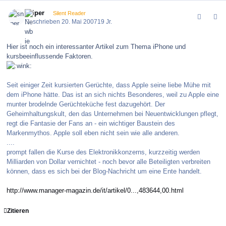
comment_9086
Author stats
sniper
Silent Reader
Geschrieben
20. Mai 2007
19 Jr.
Hier ist noch ein interessanter Artikel zum Thema iPhone und
kursbeeinflussende Faktoren.
Seit einiger Zeit kursierten Gerüchte, dass Apple seine liebe Mühe mit
dem iPhone hätte. Das ist an sich nichts Besonderes, weil zu Apple eine
munter brodelnde Gerüchteküche fest dazugehört. Der
Geheimhaltungskult, den das Unternehmen bei Neuentwicklungen pflegt,
regt die Fantasie der Fans an - ein wichtiger Baustein des
Markenmythos. Apple soll eben nicht sein wie alle anderen.
....
prompt fallen die Kurse des Elektronikkonzerns, kurzzeitig werden
Milliarden von Dollar vernichtet - noch bevor alle Beteiligten verbreiten
können, dass es sich bei der Blog-Nachricht um eine Ente handelt.
http://www.manager-magazin.de/it/artikel/0...,483644,00.html
Zitieren