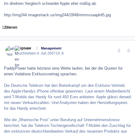
Im direkten Vergleich schneidet Apple eher mäßig ab.
http://img244.imageshack.us/img244/2849/rimmvsaaplnl5.jpg
Zitieren
comment_11033
Author stats
whipsaw
Management
Geschrieben
4. Juli 2007
19 Jr.
PaddyPower hatte letztens eine Wette laufen, bei der die Quoten für
einen Vodafone Exklusivvertrag sprachen.
Die Deutsche Telekom hat den Bieterkampf um den Exklusiv-Vertrieb
des Apple-Handys iPhone offenbar gewonnen. Laut einem Medienbericht
wird T-Mobile das Handy für rund 450 Euro anbieten. Apple glänzt derweil
mit neuen Verkaufszahlen. Und Analysten haben den Herstellungspreis
für das Handy errechnet.
Wie die „Rheinische Post“ unter Berufung auf Unternehmenskreise
berichtet, hat die Telekom-Tochtergesellschaft T-Mobile den Zuschlag für
den exklusiven deutschlandweiten Verkauf des neuesten Produkts aus