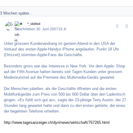
3 Wochen später...
comment_10862
Author stats
Gun
*_skilled
Geschrieben
30. Juni 2007
19 Jr.
Unter grossem Kundenandrang ist gestern Abend in den USA der
Verkauf des ersten Apple-Handys iPhone angelaufen. Punkt 18 Uhr
(Ortszeit) stürmten Apple-Fans die Geschäfte.
Besonders gross war das Interesse in New York: Vor dem Apple- Shop
auf der Fifth Avenue hatten bereits seit Tagen Kunden unter grossem
Medienrummel auf die Premiere des Multimedia-Geräts gewartet.
Die Menschen jubelten, als die Geschäfte öffneten und die ersten
Mobilfunkgeräte zum Preis von 500 bis 600 Dollar über den Ladentisch
gingen. «Es fühlt sich gut an», sagte der 23-jährige Terry Austin, der 27
Stunden lang gewartet hatte und dann zu den ersten gehörte, die eines
der begehrten Telefone erhielten.
http://www.tagesanzeiger.ch/dyn/news/wirtschaft/767265.html