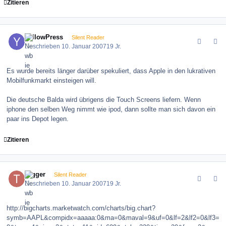
Zitieren
comment_4489
Author stats
YellowPress
Silent Reader
Geschrieben
10. Januar 2007
19 Jr.
Es wurde bereits länger darüber spekuliert, dass Apple in den lukrativen
Mobilfunkmarkt einsteigen will.
Die deutsche Balda wird übrigens die Touch Screens liefern. Wenn
iphone den selben Weg nimmt wie ipod, dann sollte man sich davon ein
paar ins Depot legen.
Zitieren
comment_4506
Author stats
trigger
Silent Reader
Geschrieben
10. Januar 2007
19 Jr.
http://bigcharts.marketwatch.com/charts/big.chart?
symb=AAPL&compidx=aaaaa:0&ma=0&maval=9&uf=0&lf=2&lf2=0&lf3=