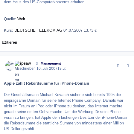
dem Haus des US-Computerkonzerns erhalten.
Quelle:
Welt
Kurs:
DEUTSCHE TELEKOM AG
04.07.2007 13,73 €
Zitieren
comment_11297
Author stats
whipsaw
Management
Geschrieben
10. Juli 2007
19 Jr.
Apple zahlt Rekordsumme für iPhone-Domain
Der Geschäftsmann Michael Kovatch sicherte sich bereits 1995 die
einprägsame Domain für seine Internet Phone Company. Damals war
nicht im Traum an iPod oder iPhone zu denken, das Internet machte
gerade seine ersten Gehversuche. Um die Werbung für sein iPhone
voran zu bringen, hat Apple dem bisherigen Besitzer der iPhone-Domain
die Rekordsumme die stattliche Summe von mindestens einer Million
US-Dollar gezahlt.