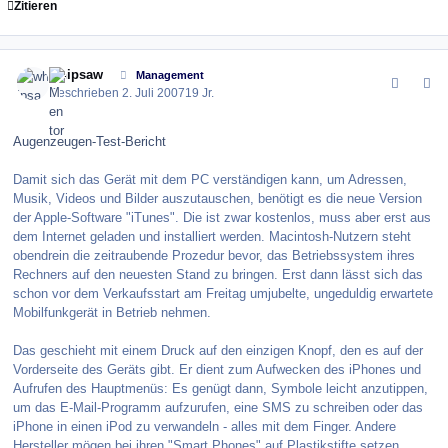
Zitieren
comment_10926
Author stats
whipsaw
Management
Geschrieben
2. Juli 2007
19 Jr.
Augenzeugen-Test-Bericht
Damit sich das Gerät mit dem PC verständigen kann, um Adressen,
Musik, Videos und Bilder auszutauschen, benötigt es die neue Version
der Apple-Software "iTunes". Die ist zwar kostenlos, muss aber erst aus
dem Internet geladen und installiert werden. Macintosh-Nutzern steht
obendrein die zeitraubende Prozedur bevor, das Betriebssystem ihres
Rechners auf den neuesten Stand zu bringen. Erst dann lässt sich das
schon vor dem Verkaufsstart am Freitag umjubelte, ungeduldig erwartete
Mobilfunkgerät in Betrieb nehmen.
Das geschieht mit einem Druck auf den einzigen Knopf, den es auf der
Vorderseite des Geräts gibt. Er dient zum Aufwecken des iPhones und
Aufrufen des Hauptmenüs: Es genügt dann, Symbole leicht anzutippen,
um das E-Mail-Programm aufzurufen, eine SMS zu schreiben oder das
iPhone in einen iPod zu verwandeln - alles mit dem Finger. Andere
Hersteller mögen bei ihren "Smart Phones" auf Plastikstifte setzen,