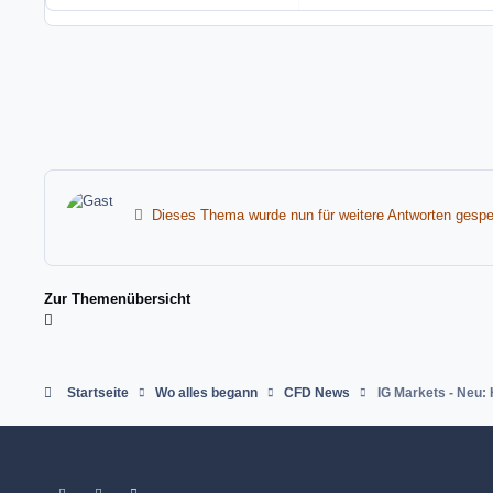
Dieses Thema wurde nun für weitere Antworten gesper
Zur Themenübersicht
Startseite
Wo alles begann
CFD News
IG Markets - Neu: 
Light Mode
Dark Mode
System Preference