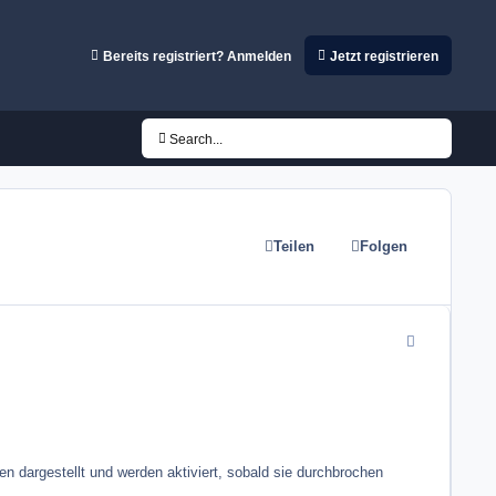
Bereits registriert? Anmelden
Jetzt registrieren
Search...
Teilen
Folgen
comment_3482
en dargestellt und werden aktiviert, sobald sie durchbrochen