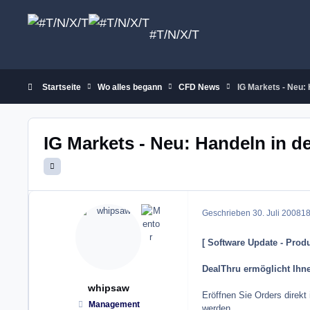
Zum Inhalt springen
#T/N/X/T
Startseite
Wo alles begann
CFD News
IG Markets - Neu: 
IG Markets - Neu: Handeln in d
Geschrieben
30. Juli 2008
18
[ Software Update - Prod
DealThru ermöglicht Ihne
whipsaw
Eröffnen Sie Orders direkt
Management
werden.