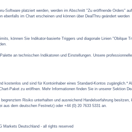
hru-Software platziert werden, werden im Abschnitt "Zu eröffnende Orders" au
n ebenfalls im Chart erscheinen und können über DealThru geändert werden
its, können Sie Indikator-basierte Triggers und diagonale Linien "Obilque Trig
den.
e Palette an technischen Indikatoren und Einstellungen. Unsere professionnel
d kostenlos und sind für Kontoinhaber eines Standard-Kontos zugänglich.* Ak
hart-Paket zu eröffnen. Mehr Informationen finden Sie in unserer Sektion Dea
t begrenztem Risiko unterhalten und ausreichend Handelserfahrung besitzen, k
ei aus dem deutschen Festnetz) oder +44 (0) 20 7633 5331 an.
 Markets Deutschland - all rights reserved