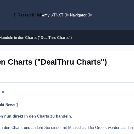
Research Hub
#my ./TNXT
Navigator
Handeln in den Charts ("DealThru Charts")
en Charts ("DealThru Charts")
 Jr.
ukt News ]
n nun direkt in den Charts zu handeln.
 in den Charts und ändern Sie diese mit Mausklick. Die Orders werden als Lini