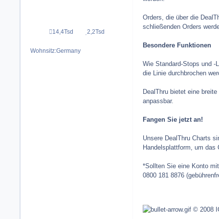
Orders, die über die DealT
schließenden Orders werde
14,4Tsd
2,2Tsd
Beiträge
Reputation
Besondere Funktionen
Wohnsitz:
Germany
Wie Standard-Stops und -Lim
die Linie durchbrochen wer
DealThru bietet eine breit
anpassbar.
Fangen Sie jetzt an!
Unsere DealThru Charts sin
Handelsplattform, um das C
*Sollten Sie eine Konto mi
0800 181 8876 (gebührenfr
© 2008 IG