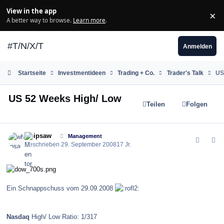
Zum Inhalt springen
View in the app
×
Di
A better way to browse.
Learn more
.
#T/N/X/T
Anmelden
Startseite
Investmentideen
Trading + Co.
Trader's Talk
US
US 52 Weeks High/ Low
Teilen
Folgen
comment_40074
Author stats
whipsaw
Management
Geschrieben
29. September 2008
17 Jr.
Ein Schnappschuss vom 29.09.2008
Nasdaq
High/ Low Ratio: 1/317