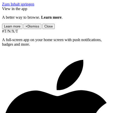
Zum Inhalt springen
View in the app
A better way to browse.
Learn more
.
Learn more
×
Dismiss
Close
#T/N/X/T
A full-screen app on your home screen with push notifications,
badges and more.