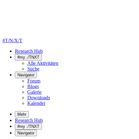
#T/N/X/T
Research Hub
#my ./TNXT
Alle Aktivitäten
Suche
Navigator
Forum
Blogs
Galerie
Downloads
Kalender
Mehr
Research Hub
#my ./TNXT
Navigator