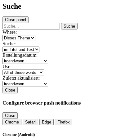
Suche
Close panel
Suche
Where:
Suche:
Erstellungsdatum:
Use:
Zuletzt aktualisiert:
Close
Configure browser push notifications
Close
Chrome
Safari
Edge
Firefox
Chrome (Android)