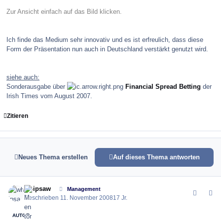
Zur Ansicht einfach auf das Bild klicken.
Ich finde das Medium sehr innovativ und es ist erfreulich, dass diese
Form der Präsentation nun auch in Deutschland verstärkt genutzt wird.
siehe auch:
Sonderausgabe über
Financial Spread Betting
der
Irish Times vom August 2007.
Zitieren
Neues Thema erstellen
Auf dieses Thema antworten
comment_45102
Author stats
whipsaw
Management
Geschrieben
11. November 2008
17 Jr.
AUTOR