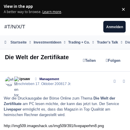
Zum Inhalt springen
View in the app
×
Di
A better way to browse.
Learn more
.
#T/N/X/T
Anmelden
Startseite
Investmentideen
Trading + Co.
Trader's Talk
Die
Die Welt der Zertifikate
Teilen
Folgen
comment_42073
Author stats
whipsaw
Management
Geschrieben
17. Oktober 2008
17 Jr.
Wer die Druckausgabe der Börse Online zum Thema
Die Welt der
Zertifikate
am PC lesen möchte, der kann das jetzt tun. Der Service
Livepaper
ermöglicht es, dass das Magazin in Top Qualität am
heimischen Rechner dargestellt wird.
http://img509.imageshack.us/img509/391/livepaperhm8.png