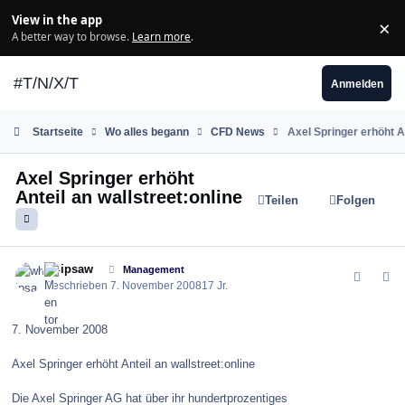
Zum Inhalt springen
View in the app
×
Di
A better way to browse.
Learn more
.
#T/N/X/T
Anmelden
Startseite
Wo alles begann
CFD News
Axel Springer erhöht An
Axel Springer erhöht
Anteil an wallstreet:online
Teilen
Folgen
comment_44811
Author stats
whipsaw
Management
Geschrieben
7. November 2008
17 Jr.
7. November 2008
Axel Springer erhöht Anteil an wallstreet:online
Die Axel Springer AG hat über ihr hundertprozentiges