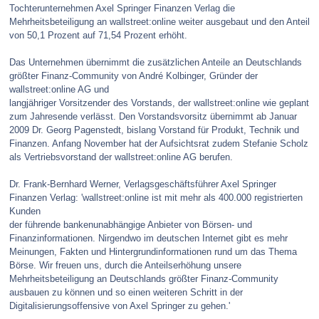
Tochterunternehmen Axel Springer Finanzen Verlag die
Mehrheitsbeteiligung an wallstreet:online weiter ausgebaut und den Anteil
von 50,1 Prozent auf 71,54 Prozent erhöht.
Das Unternehmen übernimmt die zusätzlichen Anteile an Deutschlands
größter Finanz-Community von André Kolbinger, Gründer der
wallstreet:online AG und
langjähriger Vorsitzender des Vorstands, der wallstreet:online wie geplant
zum Jahresende verlässt. Den Vorstandsvorsitz übernimmt ab Januar
2009 Dr. Georg Pagenstedt, bislang Vorstand für Produkt, Technik und
Finanzen. Anfang November hat der Aufsichtsrat zudem Stefanie Scholz
als Vertriebsvorstand der wallstreet:online AG berufen.
Dr. Frank-Bernhard Werner, Verlagsgeschäftsführer Axel Springer
Finanzen Verlag: 'wallstreet:online ist mit mehr als 400.000 registrierten
Kunden
der führende bankenunabhängige Anbieter von Börsen- und
Finanzinformationen. Nirgendwo im deutschen Internet gibt es mehr
Meinungen, Fakten und Hintergrundinformationen rund um das Thema
Börse. Wir freuen uns, durch die Anteilserhöhung unsere
Mehrheitsbeteiligung an Deutschlands größter Finanz-Community
ausbauen zu können und so einen weiteren Schritt in der
Digitalisierungsoffensive von Axel Springer zu gehen.'