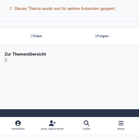
Dieses Thema wurde nun für weitere Antworten gesperrt.
Teilen
Folgen
Zur Themenübersicht
Light Mode
Dark Mode
System Preference
Anmelden
Jetzt registrieren
Suche
Menu
Sprache
Kontakt
Cookies