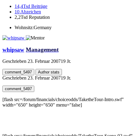
14,4Tsd
Beiträge
10
Abzeichen
2,2Tsd
Reputation
Wohnsitz:
Germany
whipsaw
Management
Geschrieben
23. Februar 2007
19 Jr.
comment_5497
Author stats
Geschrieben
23. Februar 2007
19 Jr.
comment_5497
[flash src=/forum/financials/choiceodds/TaketheTour-Intro.swf"
width="650" height="650" menu="false]
[flash src=/forum/financials/choiceodds/TaketheTour-Scene-02.swf"