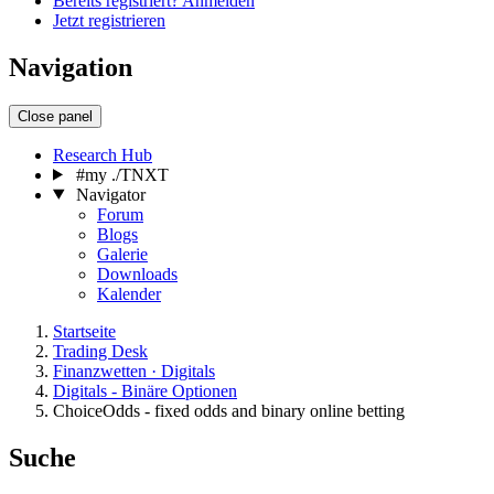
Bereits registriert? Anmelden
Jetzt registrieren
Navigation
Close panel
Research Hub
#my ./TNXT
Navigator
Forum
Blogs
Galerie
Downloads
Kalender
Startseite
Trading Desk
Finanzwetten · Digitals
Digitals - Binäre Optionen
ChoiceOdds - fixed odds and binary online betting
Suche