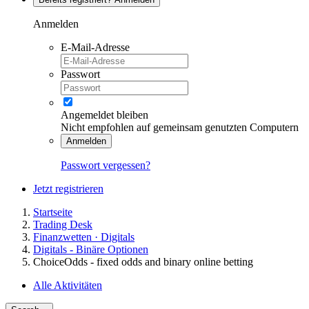
Anmelden
E-Mail-Adresse
Passwort
Angemeldet bleiben
Nicht empfohlen auf gemeinsam genutzten Computern
Anmelden
Passwort vergessen?
Jetzt registrieren
Startseite
Trading Desk
Finanzwetten · Digitals
Digitals - Binäre Optionen
ChoiceOdds - fixed odds and binary online betting
Alle Aktivitäten