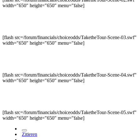
width="650" height="650" menu="false]
[flash src=/forum/financials/choiceodds/TaketheTour-Scene-03.swf"
width="650" height="650" menu="false]
[flash src=/forum/financials/choiceodds/TaketheTour-Scene-04.swf"
width="650" height="650" menu="false]
[flash src=/forum/financials/choiceodds/TaketheTour-Scene-05.swf"
width="650" height="650" menu="false]
Zitieren