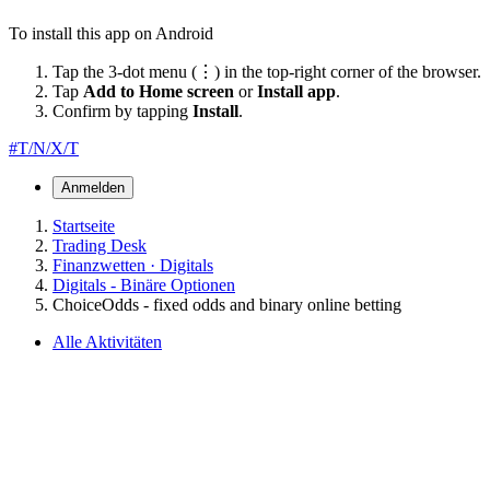
To install this app on Android
Tap the 3-dot menu (⋮) in the top-right corner of the browser.
Tap
Add to Home screen
or
Install app
.
Confirm by tapping
Install
.
#T/N/X/T
Anmelden
Startseite
Trading Desk
Finanzwetten · Digitals
Digitals - Binäre Optionen
ChoiceOdds - fixed odds and binary online betting
Alle Aktivitäten