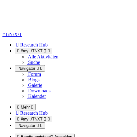
#T/N/X/T
Research Hub
#my ./TNXT
Alle Aktivitäten
Suche
Navigator
Forum
Blogs
Galerie
Downloads
Kalender
Mehr
Research Hub
#my ./TNXT
Navigator
Bereits registriert? Anmelden