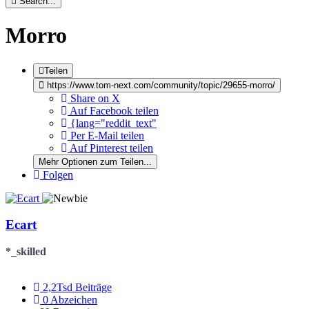
Search...
Morro
Teilen
https://www.tom-next.com/community/topic/29655-morro/
Share on X
Auf Facebook teilen
{lang="reddit_text"
Per E-Mail teilen
Auf Pinterest teilen
Mehr Optionen zum Teilen...
Folgen
Ecart
*_skilled
2,2Tsd
Beiträge
0
Abzeichen