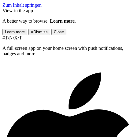
Zum Inhalt springen
View in the app
A better way to browse.
Learn more
.
Learn more
×
Dismiss
Close
#T/N/X/T
A full-screen app on your home screen with push notifications,
badges and more.