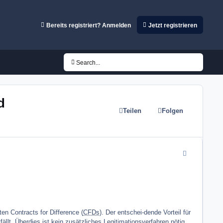
Bereits registriert? Anmelden
Jetzt registrieren
Search...
d
Teilen
Folgen
comment_4631
en Contracts for Difference (
CFDs
). Der entschei-dende Vorteil für
llt. Überdies ist kein zusätzliches Legitimationsverfahren nötig,