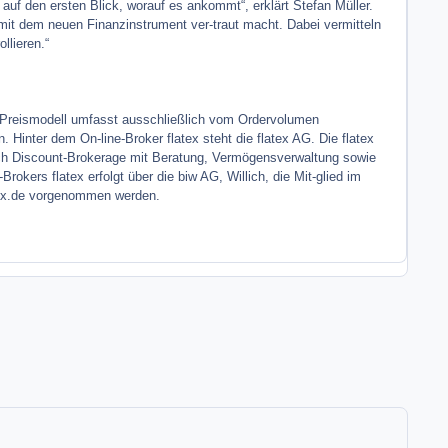
 auf den ersten Blick, worauf es ankommt“, erklärt Stefan Müller.
it dem neuen Finanzinstrument ver-traut macht. Dabei vermitteln
llieren.“
as Preismodell umfasst ausschließlich vom Ordervolumen
Hinter dem On-line-Broker flatex steht die flatex AG. Die flatex
uch Discount-Brokerage mit Beratung, Vermögensverwaltung sowie
okers flatex erfolgt über die biw AG, Willich, die Mit-glied im
tex.de vorgenommen werden.