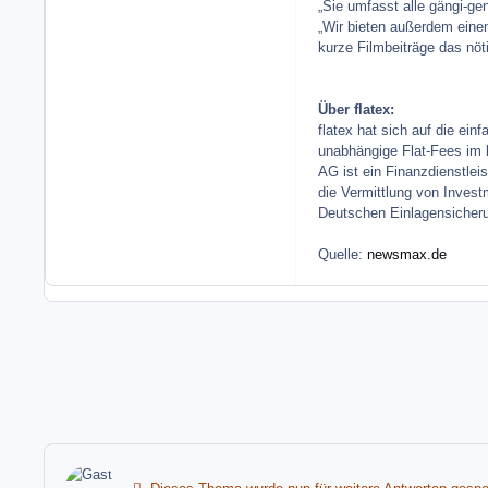
„Sie umfasst alle gängi-gen
„Wir bieten außerdem eine
kurze Filmbeiträge das nöt
Über flatex:
flatex hat sich auf die ei
unabhängige Flat-Fees im b
AG ist ein Finanzdienstle
die Vermittlung von Invest
Deutschen Einlagensicheru
Quelle:
newsmax.de