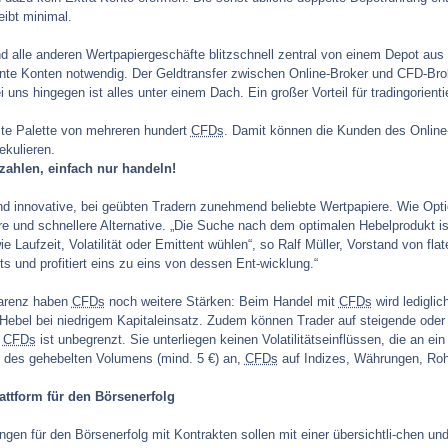
ibt minimal.
 alle anderen Wertpapiergeschäfte blitzschnell zentral von einem Depot aus er
nte Konten notwendig. Der Geldtransfer zwischen Online-Broker und CFD-Broker
 uns hingegen ist alles unter einem Dach. Ein großer Vorteil für tradingorient
ite Palette von mehreren hundert
CFDs
. Damit können die Kunden des Online-
kulieren.
ahlen, einfach nur handeln!
ind innovative, bei geübten Tradern zunehmend beliebte Wertpapiere. Wie Op
ere und schnellere Alternative. „Die Suche nach dem optimalen Hebelprodukt 
 Laufzeit, Volatilität oder Emittent wühlen“, so Ralf Müller, Vorstand von flat
s und profitiert eins zu eins von dessen Ent-wicklung.“
arenz haben
CFDs
noch weitere Stärken: Beim Handel mit
CFDs
wird lediglic
 Hebel bei niedrigem Kapitaleinsatz. Zudem können Trader auf steigende oder
r
CFDs
ist unbegrenzt. Sie unterliegen keinen Volatilitätseinflüssen, die an e
% des gehebelten Volumens (mind. 5 €) an,
CFDs
auf Indizes, Währungen, Roh
attform für den Börsenerfolg
gen für den Börsenerfolg mit Kontrakten sollen mit einer übersichtli-chen und