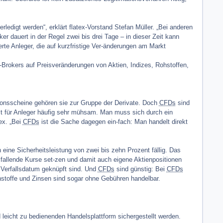
ledigt werden“, erklärt flatex-Vorstand Stefan Müller. „Bei anderen
 dauert in der Regel zwei bis drei Tage – in dieser Zeit kann
ierte Anleger, die auf kurzfristige Ver-änderungen am Markt
Brokers auf Preisveränderungen von Aktien, Indizes, Rohstoffen,
tionsscheine gehören sie zur Gruppe der Derivate. Doch
CFDs
sind
ist für Anleger häufig sehr mühsam. Man muss sich durch ein
ex. „Bei
CFDs
ist die Sache dagegen ein-fach: Man handelt direkt
h eine Sicherheitsleistung von zwei bis zehn Prozent fällig. Das
 fallende Kurse set-zen und damit auch eigene Aktienpositionen
in Verfallsdatum geknüpft sind. Und
CFDs
sind günstig: Bei
CFDs
stoffe und Zinsen sind sogar ohne Gebühren handelbar.
 leicht zu bedienenden Handelsplattform sichergestellt werden.