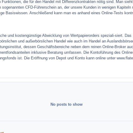
 Funktionen, die für den Handel mit Differenzkontrakten nötig sind. Man sieht
n sogenannten CFD-Führerschein an, der unsere Kunden in wenigen Kapiteln m
ige Basiswissen. Anschließend kann man es anhand eines Online-Tests kontro
nfache und kostengünstige Abwicklung von Wertpapierorders speziali-siert. D
örslichen und außerbörslichen Handel wie auch im Handel an Auslandsbörsen. 
istungsinstitut, dessen Geschäftsbereiche neben dem reinen Online-Broker a
mentfondsanteilen inklusive Beratung umfassen. Die Kontoführung des Online-Br
ngsfonds ist. Die Eröffnung von Depot und Konto kann online unter www.fla
No posts to show