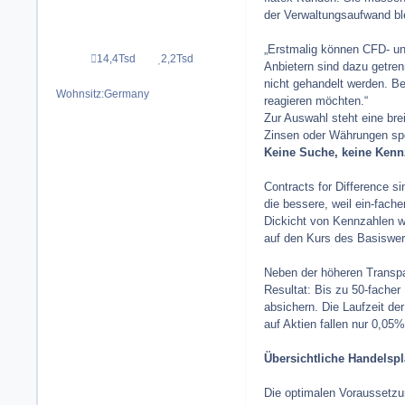
der Verwaltungsaufwand ble
„Erstmalig können CFD- und
14,4Tsd
2,2Tsd
Beiträge
Reputation
Anbietern sind dazu getren
nicht gehandelt werden. Bei
Wohnsitz:
Germany
reagieren möchten.“
Zur Auswahl steht eine bre
Zinsen oder Währungen spe
Keine Suche, keine Kennz
Contracts for Difference s
die bessere, weil ein-fach
Dickicht von Kennzahlen wie
auf den Kurs des Basiswert
Neben der höheren Transp
Resultat: Bis zu 50-facher
absichern. Die Laufzeit de
auf Aktien fallen nur 0,05
Übersichtliche Handelspl
Die optimalen Voraussetzun