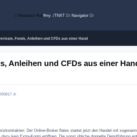
Research Hub
#my ./TNXT
Navigator
Derivate, Fonds, Anleihen und CFDs aus einer Hand
ds, Anleihen und CFDs aus einer Han
2008
17 Jr.
enzkontrakten: Der Online-Broker flatex startet jetzt den Handel mit sogenannt
dazu kein Extra-Konto eröffnen. Die sonst übliche doppelte Depotführung entfä