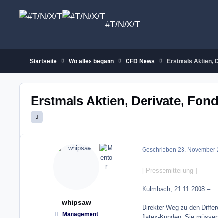
Zum Inhalt springen
#T/N/X/T
Startseite
Wo alles begann
CFD News
Erstmals Aktien, 
Erstmals Aktien, Derivate, Fon
Geschrieben
23. November 
[ Pressemitteilung ]
Kulmbach, 21.11.2008 –
whipsaw
Direkter Weg zu den Differ
Management
flatex-Kunden: Sie müssen 