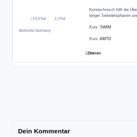
Kurstechnisch hilft die Ü
langer Seitwärtsphasen un
14,4Tsd
2,2Tsd
Beiträge
Reputation
Kurs:
SWIM
Wohnsitz:
Germany
Kurs:
AMTD
Zitieren
Dein Kommentar