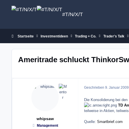
Zum Inhalt springen
#T/N/X/T
Startseite
Investmentideen
Trading + Co.
Trader's Talk
Ameritrade schluckt ThinkorS
Geschrieben
9. Januar 2009
Die Konsoliderung bei den
TD Am
teilweise in Aktien, teilwei
whipsaw
Quelle:
Smartbrief.com
Management