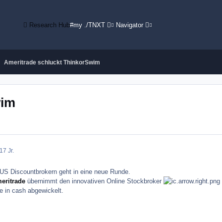
Research Hub
#my ./TNXT
Navigator
Ameritrade schluckt ThinkorSwim
wim
17 Jr.
 US Discountbrokern geht in eine neue Runde.
eritrade
übernimmt den innovativen Online Stockbroker
se in cash abgewickelt.