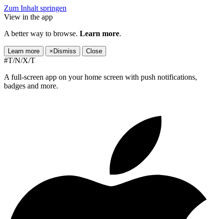
Zum Inhalt springen
View in the app
A better way to browse.
Learn more
.
Learn more
×
Dismiss
Close
#T/N/X/T
A full-screen app on your home screen with push notifications,
badges and more.