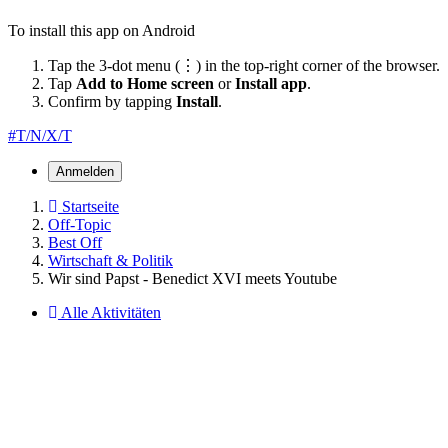
To install this app on Android
Tap the 3-dot menu (⋮) in the top-right corner of the browser.
Tap
Add to Home screen
or
Install app
.
Confirm by tapping
Install
.
#T/N/X/T
Anmelden
Startseite
Off-Topic
Best Off
Wirtschaft & Politik
Wir sind Papst - Benedict XVI meets Youtube
Alle Aktivitäten