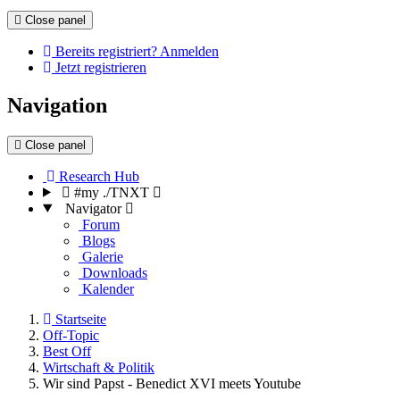
Close panel
Bereits registriert? Anmelden
Jetzt registrieren
Navigation
Close panel
Research Hub
#my ./TNXT
Navigator
Forum
Blogs
Galerie
Downloads
Kalender
Startseite
Off-Topic
Best Off
Wirtschaft & Politik
Wir sind Papst - Benedict XVI meets Youtube