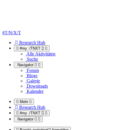
#T/N/X/T
Research Hub
#my ./TNXT
Alle Aktivitäten
Suche
Navigator
Forum
Blogs
Galerie
Downloads
Kalender
Mehr
Research Hub
#my ./TNXT
Navigator
Bereits registriert? Anmelden