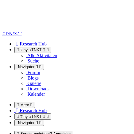
#T/N/X/T
Research Hub
#my ./TNXT
Alle Aktivitäten
Suche
Navigator
Forum
Blogs
Galerie
Downloads
Kalender
Mehr
Research Hub
#my ./TNXT
Navigator
Bereits registriert? Anmelden