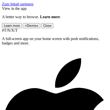
Zum Inhalt springen
View in the app
A better way to browse.
Learn more
.
Learn more
×
Dismiss
Close
#T/N/X/T
A full-screen app on your home screen with push notifications,
badges and more.