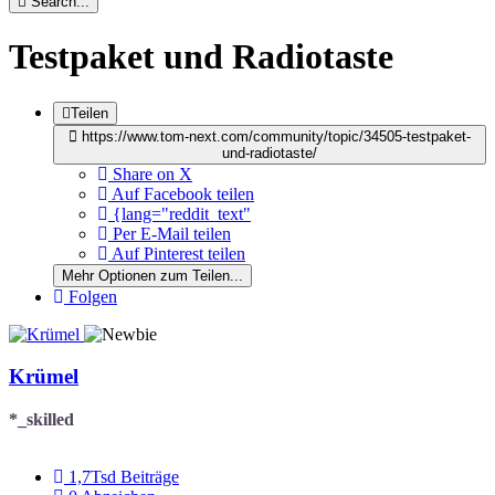
Search...
Testpaket und Radiotaste
Teilen
https://www.tom-next.com/community/topic/34505-testpaket-
und-radiotaste/
Share on X
Auf Facebook teilen
{lang="reddit_text"
Per E-Mail teilen
Auf Pinterest teilen
Mehr Optionen zum Teilen...
Folgen
Krümel
*_skilled
1,7Tsd
Beiträge