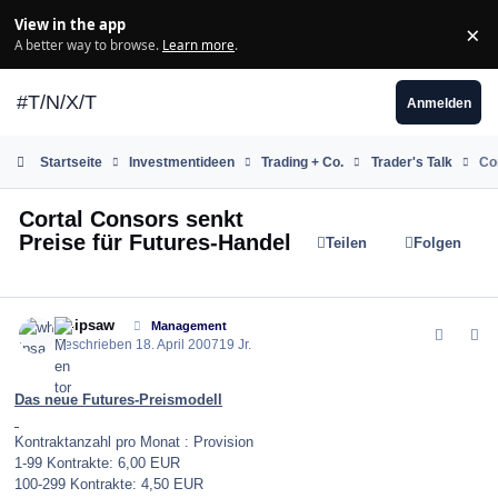
Zum Inhalt springen
View in the app
×
Di
A better way to browse.
Learn more
.
#T/N/X/T
Anmelden
Startseite
Investmentideen
Trading + Co.
Trader's Talk
Co
Cortal Consors senkt
Preise für Futures-Handel
Teilen
Folgen
comment_7733
Author stats
whipsaw
Management
Geschrieben
18. April 2007
19 Jr.
Das neue Futures-Preismodell
Kontraktanzahl pro Monat : Provision
1-99 Kontrakte: 6,00 EUR
100-299 Kontrakte: 4,50 EUR