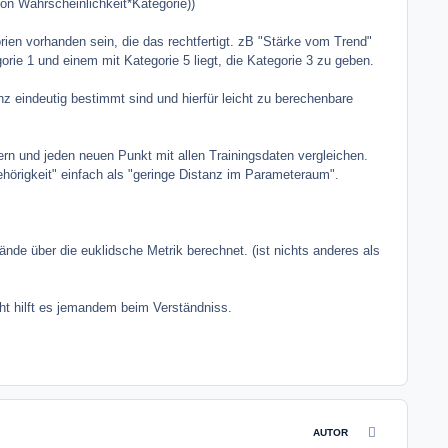
n Wahrscheinlichkeit*Kategorie))
ien vorhanden sein, die das rechtfertigt. zB "Stärke vom Trend"
ie 1 und einem mit Kategorie 5 liegt, die Kategorie 3 zu geben.
z eindeutig bestimmt sind und hierfür leicht zu berechenbare
n und jeden neuen Punkt mit allen Trainingsdaten vergleichen.
ehörigkeit" einfach als "geringe Distanz im Parameteraum".
de über die euklidsche Metrik berechnet. (ist nichts anderes als
cht hilft es jemandem beim Verständniss.
comment_7495
AUTOR