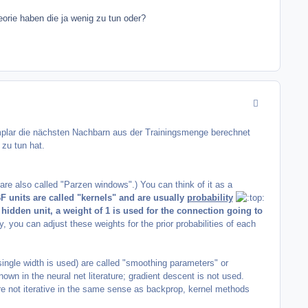
eorie haben die ja wenig zu tun oder?
comment_7488
xemplar die nächsten Nachbarn aus der Trainingsmenge berechnet
zu tun hat.
are also called "Parzen windows".) You can think of it as a
F units are called "kernels" and are usually
probability
 hidden unit, a weight of 1 is used for the connection going to
ly, you can adjust these weights for the prior probabilities of each
single width is used) are called "smoothing parameters" or
wn in the neural net literature; gradient descent is not used.
re not iterative in the same sense as backprop, kernel methods