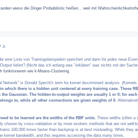
tanden wieso die Dinger Probabilistic heißen... weil mit Wahrscheinlichkeitsth
 Jr.
 die eine Liste von Trainingsbeispielen speichert und dann für jedes neue E
tput liefert? (Nicht das ich anfang was "erklären" was nichts mit der Sache 
ch funktionieren wie k-Means-Clustering.
l Network" is Donald Specht's term for kernel discriminant analysis. (Kernels 
 which there is a hidden unit centered at every training case. These RB
s the Gaussian.
The hidden-to-output weights are usually 1 or 0; for each
belongs to, while all other connections are given weights of 0.
Alternative
need to be learned are the widths of the RBF units.
These widths (often a 
y chosen by cross-validation or by more esoteric methods that are not well-kno
trains 100,000 times faster than backprop is at best misleading. While they a
the kernel bandwidth, and this requires accessing the data many times.