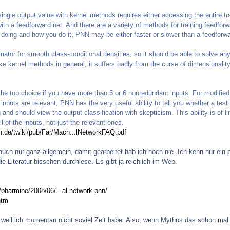
ngle output value with kernel methods requires either accessing the entire t
th a feedforward net. And there are a variety of methods for training feedfor
doing and how you do it, PNN may be either faster or slower than a feedforwa
mator for smooth class-conditional densities, so it should be able to solve a
ke kernel methods in general, it suffers badly from the curse of dimensionalit
the top choice if you have more than 5 or 6 nonredundant inputs. For modified 
 inputs are relevant, PNN has the very useful ability to tell you whether a test c
g and should view the output classification with skepticism. This ability is of l
 of the inputs, not just the relevant ones.
um.de/twiki/pub/Far/Mach...lNetworkFAQ.pdf
auch nur ganz allgemein, damit gearbeitet hab ich noch nie. Ich kenn nur ein
e Literatur bisschen durchlese. Es gibt ja reichlich im Web.
pharmine/2008/06/...al-network-pnn/
htm
weil ich momentan nicht soviel Zeit habe. Also, wenn Mythos das schon mal fü