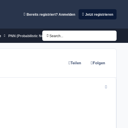
Bereits registriert? Anmelden
Jetzt registrieren
e
PNN (Probabilistic Neural Networks)
Search...
Teilen
Folgen
comment_7482