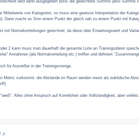
inlichkeit wird dann ausgegeben (bzw. die gewichtete Summe (also Summe vo
Mittelwerte von Kategorien, so muss eine gewisse Interpretation der Kategor
n): Dann macht es Sinn einem Punkt der gleich nah zu einem Punkt mit Kategor
ist mit Normalverteilungen gerechnet, da diese über Erwartungswert und Varian
der 2 kann muss man dauerhaft die gesamte Liste an Trainingsdaten speicher
rlei" Annahmen (ala Normalverteilung etc.) treffen und definiert "Zusammeng
lich für Ausreißer in der Trainingsmenge.
an Metric vorkommt: die Abstände im Raum werden meist als euklidsche Abstän
iff)
weiß". Alles ohne Anspruch auf Korrektheit oder Vollständigkeit, aber viellei
 Jr.