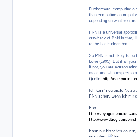
Furthermore, computing a si
than computing an output wi
depending on what you are 
PNN is a universal approxi
drawback of PNN is that, li
to the basic algorithm.
So PNN is not likely to be 
Lowe (1995). But if all your
if not, you are extrapolatin
measured with respect to all
Quelle:
http://campar.in.t
Ich kenn' neuronale Netze 
PNN schon, wenn ich mir di
Bsp:
http://voyagememoirs.com/
http://www.dtreg.com/pnn.
Kann nur bisschen dauern, 
anzapfen.