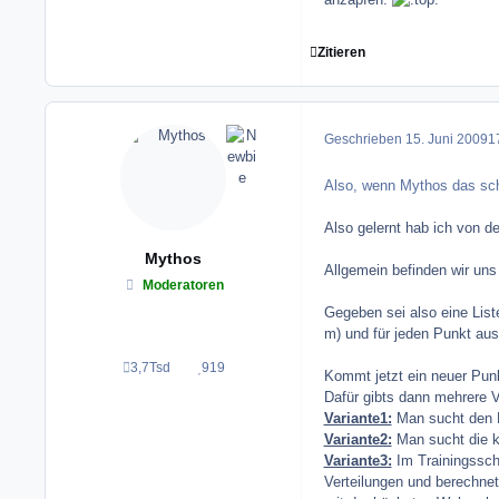
Zitieren
Geschrieben
15. Juni 2009
17
Also, wenn Mythos das scho
Also gelernt hab ich von d
Mythos
Allgemein befinden wir uns
Moderatoren
Gegeben sei also eine Lis
m) und für jeden Punkt aus
3,7Tsd
919
Beiträge
Reputation
Kommt jetzt ein neuer Punk
Dafür gibts dann mehrere V
Variante1:
Man sucht den P
Variante2:
Man sucht die k 
Variante3:
Im Trainingsschr
Verteilungen und berechnet 