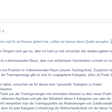
 Jr.
n mal für ne Klausur gelernt hat, sollten wir besser diese Quelle anzapfen.
en Dingern noch gar nix, aber ich kann ja mal versuchen das wiederzugeben 
 im n-dimensionalen Raum, aber zum einfacheren Verständniss schreib ich mal 
te von Punkten im 3-dimensionalen Raum (unsere
Trainingsliste
). Zusätzlich 
 der Trainingsmenge gibt es eine fix vorgegebene Kategorie. (Also zb Punkt 1 
t daher, versuchen wir für diesen eine "passende" Kategorie zu finden.
arianten:
unkt aus der Trainingsmengen mit minimalem Abstand zu dem neuen Punkt u
nähesten Nachbarn und gibt den Mittelwert dieser k Kategorien aus oder die K
itt interpretiert man die Trainingspunkte als Realisierungen von Zufallsvari
dann für jede Kategorie (=Verteilung) die Wahrscheinlichkeit mit der dieser 