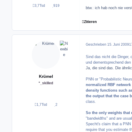
3,7Tsd
919
Beiträge
Reputation
btw.: ich hab noch nie vers
Zitieren
Geschrieben
15. Juni 2009
17
Sind das nicht die Dinger,
und dementsprechend den Ou
Ja, die sind das. Die ähnli
Krümel
PNN or "Probabilistic Neura
*_skilled
normalized RBF network in
density functions such a
the output that the case 
class.
1,7Tsd
2
Beiträge
Reputation
So the only weights that 
"bandwidths" and are usuall
Specht's claim that a PNN 
require that you estimate 