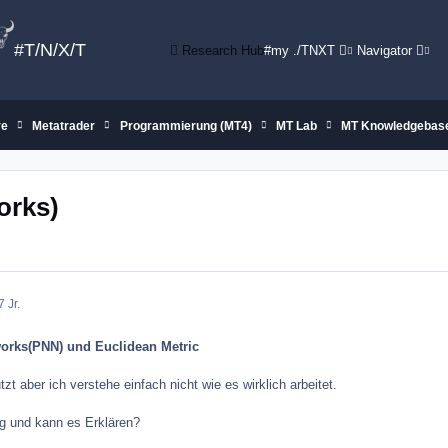
#T/N/X/T
Research Hub
#my ./TNXT
Navigator
re
Metatrader
Programmierung (MT4)
MT Lab
MT Knowledgebas
orks)
7 Jr.
works(PNN) und Euclidean Metric
t aber ich verstehe einfach nicht wie es wirklich arbeitet.
g und kann es Erklären?