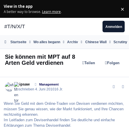
Zum Inhalt springen
View in the app
×
Di
A better way to browse.
Learn more
.
#T/N/X/T
Anmelden
Startseite
Wo alles begann
Archiv
Chinese Wall
Scrutiny
Sie können mit MPT auf 8
Arten Geld verdienen
Teilen
Folgen
comment_99861
Author stats
whipsaw
Management
Geschrieben
4. Juni 2010
16 Jr.
Wenn Sie Geld mit dem Online-Traden von Devisen verdienen möchten,
müssen Sie genau wissen, wie der Markt funktioniert, und Ihre Chancen
rechtzeitig erkennen.
Im Leitfaden zum Devisenhandel finden Sie deutliche und einfache
Erklärungen zum Thema Devisenhandel.