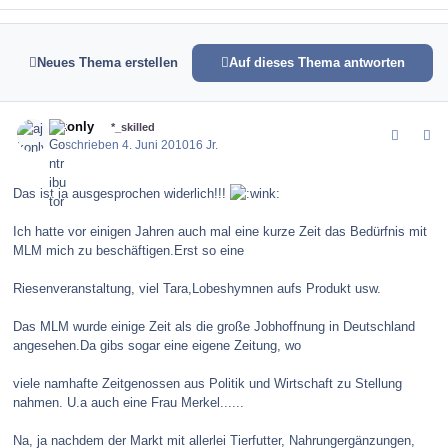
Neues Thema erstellen
Auf dieses Thema antworten
comment_99885
Author stats
ajkonly
*_skilled
Geschrieben
4. Juni 2010
16 Jr.
Das ist ja ausgesprochen widerlich!!!
Ich hatte vor einigen Jahren auch mal eine kurze Zeit das Bedürfnis mit
MLM mich zu beschäftigen.Erst so eine
Riesenveranstaltung, viel Tara,Lobeshymnen aufs Produkt usw.
Das MLM wurde einige Zeit als die große Jobhoffnung in Deutschland
angesehen.Da gibs sogar eine eigene Zeitung, wo
viele namhafte Zeitgenossen aus Politik und Wirtschaft zu Stellung
nahmen. U.a auch eine Frau Merkel......
Na, ja nachdem der Markt mit allerlei Tierfutter, Nahrungergänzungen,