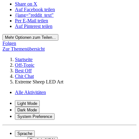
Share on X
Auf Facebook teilen
{lang="reddit_text"
Per E-Mail teilen
Auf Pinterest teilen
Mehr Optionen zum Teilen...
Folgen
Zur Themenübersicht
Startseite
Off-Topic
Best Off
Chit Chat
Extreme Sheep LED Art
Alle Aktivitäten
Light Mode
Dark Mode
System Preference
Sprache