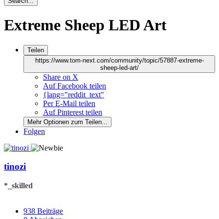
Search...
Extreme Sheep LED Art
Teilen
https://www.tom-next.com/community/topic/57887-extreme-
sheep-led-art/
Share on X
Auf Facebook teilen
{lang="reddit_text"
Per E-Mail teilen
Auf Pinterest teilen
Mehr Optionen zum Teilen...
Folgen
tinozi
*_skilled
938
Beiträge