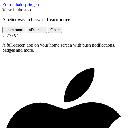
Zum Inhalt springen
View in the app
A better way to browse.
Learn more
.
Learn more
×
Dismiss
Close
#T/N/X/T
A full-screen app on your home screen with push notifications,
badges and more.