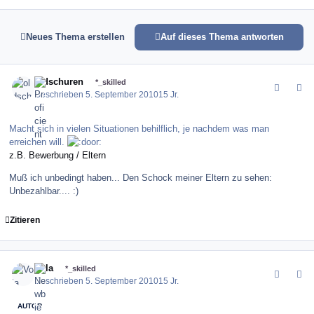
Neues Thema erstellen
Auf dieses Thema antworten
comment_104649
Author stats
oldschuren
*_skilled
Geschrieben
5. September 2010
15 Jr.
Macht sich in vielen Situationen behilflich, je nachdem was man
erreichen will.
z.B. Bewerbung / Eltern
Muß ich unbedingt haben... Den Schock meiner Eltern zu sehen:
Unbezahlbar.... :)
Zitieren
comment_104650
Author stats
Vola
*_skilled
Geschrieben
5. September 2010
15 Jr.
AUTOR