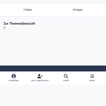
Teilen
Folgen
Zur Themenübersicht
Light Mode
Dark Mode
System Preference
Anmelden
Jetzt registrieren
Suche
Menu
Sprache
Kontakt
Cookies
copyright tom-next.com (c) 2026 ☆☆☆☆☆
Powered by
Invision Community