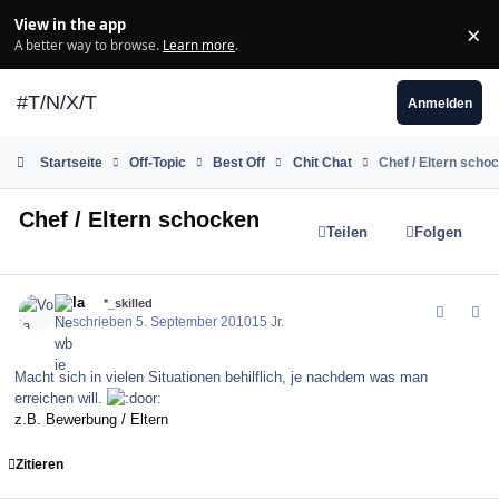
Zum Inhalt springen
View in the app
×
Di
A better way to browse.
Learn more
.
#T/N/X/T
Anmelden
Startseite
Off-Topic
Best Off
Chit Chat
Chef / Eltern scho
Chef / Eltern schocken
Teilen
Folgen
comment_104646
Author stats
Vola
*_skilled
Geschrieben
5. September 2010
15 Jr.
Macht sich in vielen Situationen behilflich, je nachdem was man
erreichen will.
z.B. Bewerbung / Eltern
Zitieren