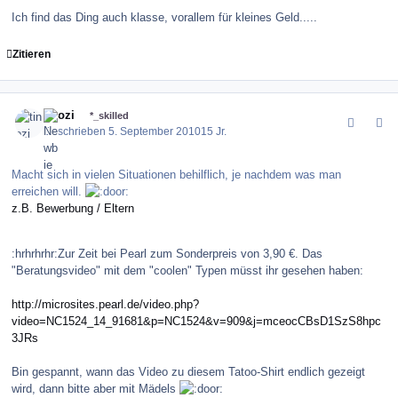
Ich find das Ding auch klasse, vorallem für kleines Geld.....
Zitieren
comment_104653
Author stats
tinozi
*_skilled
Geschrieben
5. September 2010
15 Jr.
Macht sich in vielen Situationen behilflich, je nachdem was man
erreichen will.
z.B. Bewerbung / Eltern
:hrhrhrhr:Zur Zeit bei Pearl zum Sonderpreis von 3,90 €. Das
"Beratungsvideo" mit dem "coolen" Typen müsst ihr gesehen haben:
http://microsites.pearl.de/video.php?
video=NC1524_14_91681&p=NC1524&v=909&j=mceocCBsD1SzS8hpc
3JRs
Bin gespannt, wann das Video zu diesem Tatoo-Shirt endlich gezeigt
wird, dann bitte aber mit Mädels