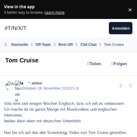
Zum Inhalt springen
View in the app
×
Di
A better way to browse.
Learn more
.
#T/N/X/T
Anmelden
Startseite
Off-Topic
Best Off
Chit Chat
Tom Cruise
Tom Cruise
Teilen
Folgen
comment_107851
Author stats
Vola
*_skilled
Geschrieben
18. November 2010
15 Jr.
Vola lernt seit einigen Wochen Englisch, bzw. ich will es verbessern.
Ich mache da ne ganze Menge mit Musikvideos und englischen
Interviews,
beides dann eben mit deutschen Untertiteln.
Nun bin ich auf das alte Scientology Video von Tom Cruise gestoßen.