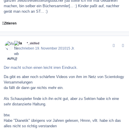
ganzen Selbstverbesserungsbücher [da sollte ich mir mal Gedanken
machen, bin selber ein Büchersammler]... :) Kinder paßt auf, nachher
gerät man noch an ST... :)
Zitieren
comment_107856
Author stats
Vola
*_skilled
Geschrieben
19. November 2010
15 Jr.
AUTOR
Der macht schon einen leicht irren Eindruck.
Da gibt es aber noch schärfere Videos von ihm im Netz von Scientology
Versammelungen
da fällt dir dann gar nichts mehr ein.
Als Schauspieler finde ich ihn echt gut, aber zu Sekten habe ich eine
sehr distanzierte Haltung.
btw.
Habe "Dianetik" übrigens vor Jahren gelesen, Hmnn, vllt. habe ich das
alles nicht so richtig verstanden