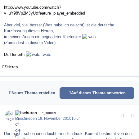
http://www.youtube.com/watch?
v=uY98Vp2MJyU&feature=player_embedded
Aber viel, viel besser (Was habe ich gelacht) ist die deutsche
Kurzfassung dieses Herren,
in meinen Augen ein begnadeter Rhetoriker
(Zumindest in diesem Video)
Dr. Herforth
:wub:
Zitieren
Neues Thema erstellen
Auf dieses Thema antworten
comment_107855
Author stats
oldschuren
*_skilled
Geschrieben
19. November 2010
15 Jr.
Der macht schon einen leicht irren Eindruck. Kommt bestimmt von den