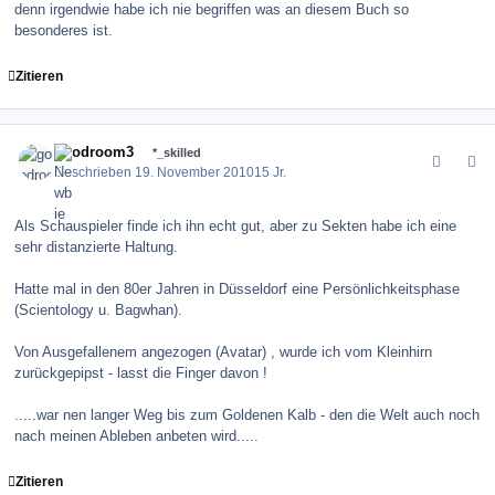
denn irgendwie habe ich nie begriffen was an diesem Buch so
besonderes ist.
Zitieren
comment_107859
Author stats
goodroom3
*_skilled
Geschrieben
19. November 2010
15 Jr.
Als Schauspieler finde ich ihn echt gut, aber zu Sekten habe ich eine
sehr distanzierte Haltung.
Hatte mal in den 80er Jahren in Düsseldorf eine Persönlichkeitsphase
(Scientology u. Bagwhan).
Von Ausgefallenem angezogen (Avatar) , wurde ich vom Kleinhirn
zurückgepipst - lasst die Finger davon !
.....war nen langer Weg bis zum Goldenen Kalb - den die Welt auch noch
nach meinen Ableben anbeten wird.....
Zitieren