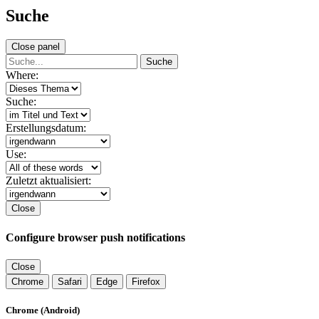
Suche
Close panel
Suche
Where:
Suche:
Erstellungsdatum:
Use:
Zuletzt aktualisiert:
Close
Configure browser push notifications
Close
Chrome
Safari
Edge
Firefox
Chrome (Android)