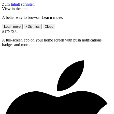
Zum Inhalt springen
View in the app
A better way to browse.
Learn more
.
Learn more
×
Dismiss
Close
#T/N/X/T
A full-screen app on your home screen with push notifications,
badges and more.