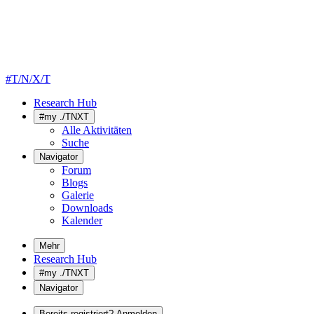
#T/N/X/T
Research Hub
#my ./TNXT
Alle Aktivitäten
Suche
Navigator
Forum
Blogs
Galerie
Downloads
Kalender
Mehr
Research Hub
#my ./TNXT
Navigator
Bereits registriert? Anmelden