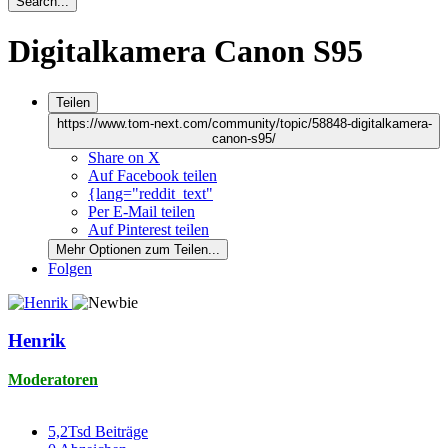
Search...
Digitalkamera Canon S95
Teilen
https://www.tom-next.com/community/topic/58848-digitalkamera-
canon-s95/
Share on X
Auf Facebook teilen
{lang="reddit_text"
Per E-Mail teilen
Auf Pinterest teilen
Mehr Optionen zum Teilen...
Folgen
Henrik
Moderatoren
5,2Tsd
Beiträge