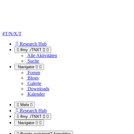
#T/N/X/T
Research Hub
#my ./TNXT
Alle Aktivitäten
Suche
Navigator
Forum
Blogs
Galerie
Downloads
Kalender
Mehr
Research Hub
#my ./TNXT
Navigator
Bereits registriert? Anmelden