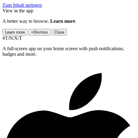
Zum Inhalt springen
View in the app
A better way to browse.
Learn more
.
Learn more
×
Dismiss
Close
#T/N/X/T
A full-screen app on your home screen with push notifications,
badges and more.