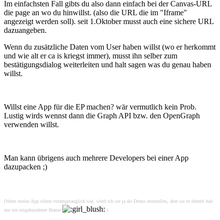
Im einfachsten Fall gibts du also dann einfach bei der Canvas-URL
die page an wo du hinwillst. (also die URL die im "Iframe"
angezeigt werden soll). seit 1.Oktober musst auch eine sichere URL
dazuangeben.
Wenn du zusätzliche Daten vom User haben willst (wo er herkommt
und wie alt er ca is kriegst immer), musst ihn selber zum
bestätigungsdialog weiterleiten und halt sagen was du genau haben
willst.
Willst eine App für die EP machen? wär vermutlich kein Prob.
Lustig wirds wennst dann die Graph API bzw. den OpenGraph
verwenden willst.
Man kann übrigens auch mehrere Developers bei einer App
dazupacken ;)
(Wenn meine App schon vorzeigetauglich wär, würd ich sie ja als Demo reinstellen, aber sie es derzeit halt
nur ein eingebundener Iframe
)