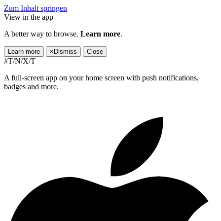
Zum Inhalt springen
View in the app
A better way to browse.
Learn more
.
Learn more
×
Dismiss
Close
#T/N/X/T
A full-screen app on your home screen with push notifications,
badges and more.