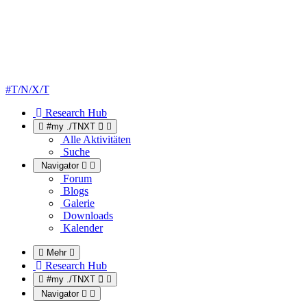
#T/N/X/T
Research Hub
#my ./TNXT
Alle Aktivitäten
Suche
Navigator
Forum
Blogs
Galerie
Downloads
Kalender
Mehr
Research Hub
#my ./TNXT
Navigator