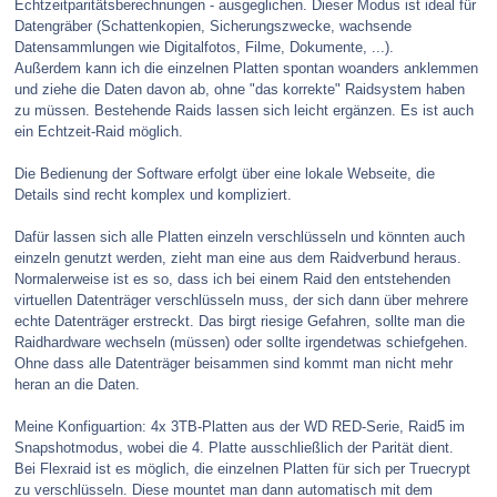
Echtzeitparitätsberechnungen - ausgeglichen. Dieser Modus ist ideal für
Datengräber (Schattenkopien, Sicherungszwecke, wachsende
Datensammlungen wie Digitalfotos, Filme, Dokumente, ...).
Außerdem kann ich die einzelnen Platten spontan woanders anklemmen
und ziehe die Daten davon ab, ohne "das korrekte" Raidsystem haben
zu müssen. Bestehende Raids lassen sich leicht ergänzen. Es ist auch
ein Echtzeit-Raid möglich.
Die Bedienung der Software erfolgt über eine lokale Webseite, die
Details sind recht komplex und kompliziert.
Dafür lassen sich alle Platten einzeln verschlüsseln und könnten auch
einzeln genutzt werden, zieht man eine aus dem Raidverbund heraus.
Normalerweise ist es so, dass ich bei einem Raid den entstehenden
virtuellen Datenträger verschlüsseln muss, der sich dann über mehrere
echte Datenträger erstreckt. Das birgt riesige Gefahren, sollte man die
Raidhardware wechseln (müssen) oder sollte irgendetwas schiefgehen.
Ohne dass alle Datenträger beisammen sind kommt man nicht mehr
heran an die Daten.
Meine Konfiguartion: 4x 3TB-Platten aus der WD RED-Serie, Raid5 im
Snapshotmodus, wobei die 4. Platte ausschließlich der Parität dient.
Bei Flexraid ist es möglich, die einzelnen Platten für sich per Truecrypt
zu verschlüsseln. Diese mountet man dann automatisch mit dem