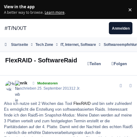
Zum Inhalt springen
View in the app
×
Di
A better way to browse.
Learn more
.
#T/N/X/T
Anmelden
Startseite
Tech Zone
IT, Internet, Software
Softwareempfehlu
FlexRAID - SoftwareRaid
Teilen
Folgen
comment_145959
Author stats
Henrik
Moderatoren
Geschrieben
25. September 2013
12 Jr.
Also ich nutze seit 2 Wochen das Tool
FlexRAID
und bin sehr zufrieden!
Es ermöglicht die Erstellung von softwarebasierten Raids. Interessant
finde ich den Raid5-im Snapshot-Modus: Meine Daten werden auf meine
3 Platten verteilt und zum festgelegten Termin erstellt er die
Paritätsdaten auf der 4. Platte. Damit wird der Nachteil des echten Raid5
- nämlich die erhöhte Datenverarbeitungsrate durch die