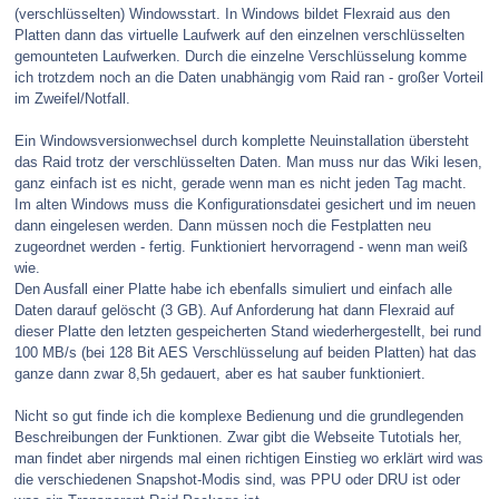
(verschlüsselten) Windowsstart. In Windows bildet Flexraid aus den
Platten dann das virtuelle Laufwerk auf den einzelnen verschlüsselten
gemounteten Laufwerken. Durch die einzelne Verschlüsselung komme
ich trotzdem noch an die Daten unabhängig vom Raid ran - großer Vorteil
im Zweifel/Notfall.
Ein Windowsversionwechsel durch komplette Neuinstallation übersteht
das Raid trotz der verschlüsselten Daten. Man muss nur das Wiki lesen,
ganz einfach ist es nicht, gerade wenn man es nicht jeden Tag macht.
Im alten Windows muss die Konfigurationsdatei gesichert und im neuen
dann eingelesen werden. Dann müssen noch die Festplatten neu
zugeordnet werden - fertig. Funktioniert hervorragend - wenn man weiß
wie.
Den Ausfall einer Platte habe ich ebenfalls simuliert und einfach alle
Daten darauf gelöscht (3 GB). Auf Anforderung hat dann Flexraid auf
dieser Platte den letzten gespeicherten Stand wiederhergestellt, bei rund
100 MB/s (bei 128 Bit AES Verschlüsselung auf beiden Platten) hat das
ganze dann zwar 8,5h gedauert, aber es hat sauber funktioniert.
Nicht so gut finde ich die komplexe Bedienung und die grundlegenden
Beschreibungen der Funktionen. Zwar gibt die Webseite Tutotials her,
man findet aber nirgends mal einen richtigen Einstieg wo erklärt wird was
die verschiedenen Snapshot-Modis sind, was PPU oder DRU ist oder