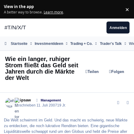
Zum Inhalt springen
View in the app
×
Di
A better way to browse.
Learn more
.
#T/N/X/T
Anmelden
Startseite
Investmentideen
Trading + Co.
Trader's Talk
Wie
Wie ein langer, ruhiger
Strom fließt das Geld seit
Jahren durch die Märkte
Teilen
Folgen
der Welt
comment_11344
Author stats
whipsaw
Management
Geschrieben
11. Juli 2007
19 Jr.
Die Welt schwimmt im Geld. Und das macht es schwierig, neue Märkte
zu entdecken, die noch lukrative Renditen bieten. Eine gigantische
Liquiditätswelle schwappt rund um den Globus und hebt die Preise aller