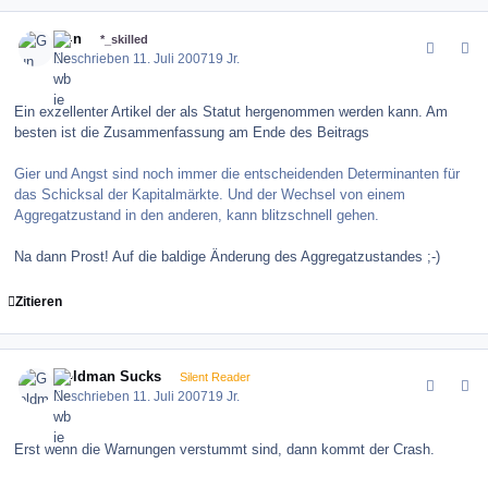
comment_11345
Author stats
Gun
*_skilled
Geschrieben
11. Juli 2007
19 Jr.
Ein exzellenter Artikel der als Statut hergenommen werden kann. Am
besten ist die Zusammenfassung am Ende des Beitrags
Gier und Angst sind noch immer die entscheidenden Determinanten für
das Schicksal der Kapitalmärkte. Und der Wechsel von einem
Aggregatzustand in den anderen, kann blitzschnell gehen.
Na dann Prost! Auf die baldige Änderung des Aggregatzustandes ;-)
Zitieren
comment_11352
Author stats
Goldman Sucks
Silent Reader
Geschrieben
11. Juli 2007
19 Jr.
Erst wenn die Warnungen verstummt sind, dann kommt der Crash.