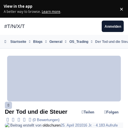
Zum Inhalt springen
View in the app
×
Di
A better way to browse.
Learn more
.
#T/N/X/T
Anmelden
Startseite
Blogs
General
OS_Trading
Der Tod und die Ste
Der Tod und die Steuer
Teilen
Folgen
(0 Bewertungen)
Beitrag erstellt von
oldschuren
25. April 2010
16 Jr.
· 4.183 Aufrufe