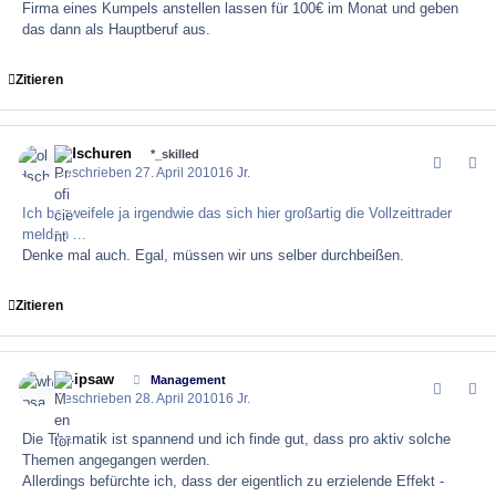
Firma eines Kumpels anstellen lassen für 100€ im Monat und geben
das dann als Hauptberuf aus.
Zitieren
oldschuren
comment_1
Author
*_skilled
Geschrieben
27. April 2010
16 Jr.
Ich bezweifele ja irgendwie das sich hier großartig die Vollzeittrader
melden ...
Denke mal auch. Egal, müssen wir uns selber durchbeißen.
Zitieren
whipsaw
comment_1
Author
Management
Geschrieben
28. April 2010
16 Jr.
Die Thematik ist spannend und ich finde gut, dass pro aktiv solche
Themen angegangen werden.
Allerdings befürchte ich, dass der eigentlich zu erzielende Effekt -