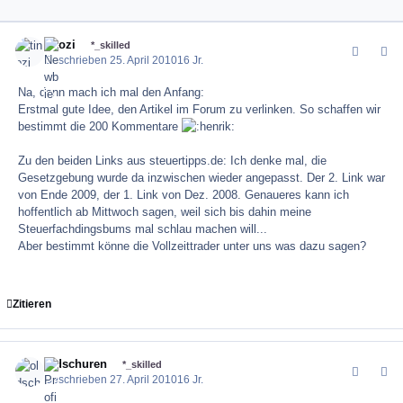
tinozi
comment_1
Author
*_skilled
Geschrieben
25. April 2010
16 Jr.
Na, dann mach ich mal den Anfang:
Erstmal gute Idee, den Artikel im Forum zu verlinken. So schaffen wir
bestimmt die 200 Kommentare
Zu den beiden Links aus steuertipps.de: Ich denke mal, die
Gesetzgebung wurde da inzwischen wieder angepasst. Der 2. Link war
von Ende 2009, der 1. Link von Dez. 2008. Genaueres kann ich
hoffentlich ab Mittwoch sagen, weil sich bis dahin meine
Steuerfachdingsbums mal schlau machen will...
Aber bestimmt könne die Vollzeittrader unter uns was dazu sagen?
Zitieren
oldschuren
comment_1
Author
*_skilled
Geschrieben
27. April 2010
16 Jr.