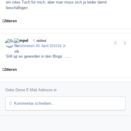
ein rotes Tuch für mich, aber man muss sich ja leider damit
beschäftigen.
Zitieren
Rumpel
comment_1
Author
*_skilled
Geschrieben
30. April 2010
16 Jr.
Still ist es geworden in den Blogs ......
Zitieren
Kommentar schreiben...