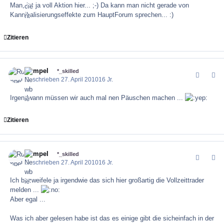
Man, ist ja voll Aktion hier... ;-) Da kann man nicht gerade von
Kannibalisierungseffekte zum HauptForum sprechen... :)
Zitieren
Rumpel
comment_1
Author
*_skilled
Geschrieben
27. April 2010
16 Jr.
Irgendwann müssen wir auch mal nen Päuschen machen ...
Zitieren
Rumpel
comment_1
Author
*_skilled
Geschrieben
27. April 2010
16 Jr.
Ich bezweifele ja irgendwie das sich hier großartig die Vollzeittrader
melden ...
Aber egal ...
Was ich aber gelesen habe ist das es einige gibt die sicheinfach in der