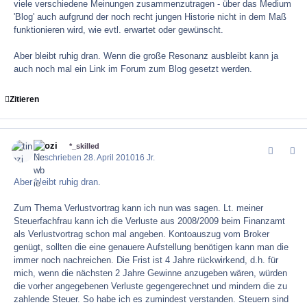
viele verschiedene Meinungen zusammenzutragen - über das Medium
'Blog' auch aufgrund der noch recht jungen Historie nicht in dem Maß
funktionieren wird, wie evtl. erwartet oder gewünscht.
Aber bleibt ruhig dran. Wenn die große Resonanz ausbleibt kann ja
auch noch mal ein Link im Forum zum Blog gesetzt werden.
Zitieren
tinozi
comment_1
Author
*_skilled
Geschrieben
28. April 2010
16 Jr.
Aber bleibt ruhig dran.
Zum Thema Verlustvortrag kann ich nun was sagen. Lt. meiner
Steuerfachfrau kann ich die Verluste aus 2008/2009 beim Finanzamt
als Verlustvortrag schon mal angeben. Kontoauszug vom Broker
genügt, sollten die eine genauere Aufstellung benötigen kann man die
immer noch nachreichen. Die Frist ist 4 Jahre rückwirkend, d.h. für
mich, wenn die nächsten 2 Jahre Gewinne anzugeben wären, würden
die vorher angegebenen Verluste gegengerechnet und mindern die zu
zahlende Steuer. So habe ich es zumindest verstanden. Steuern sind