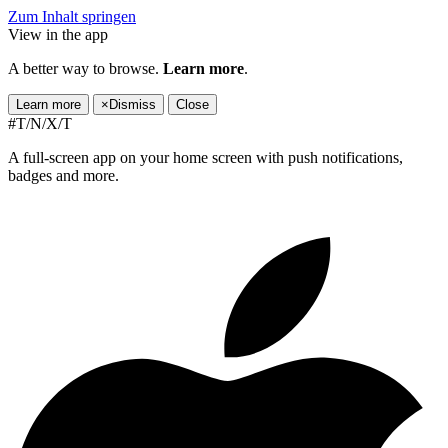
Zum Inhalt springen
View in the app
A better way to browse.
Learn more
.
Learn more
×
Dismiss
Close
#T/N/X/T
A full-screen app on your home screen with push notifications,
badges and more.