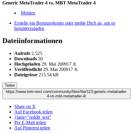
Generic MetaTrader 4 vs. MBT MetaTrader 4
Melden
Erstelle ein Benutzerkonto oder melde Dich an, um es
herunterzuladen
Dateiinformationen
Aufrufe
2.525
Downloads
50
Hochgeladen
29. Mai 2009
17 Jr.
Veröffentlicht
29. Mai 2009
17 Jr.
Dateigrösse
215.54 kB
Teilen
https://www.tom-next.com/community/files/file/113-generic-metatrader-
4-vs-mbt-metatrader-4/
Share on X
Auf Facebook teilen
{lang="reddit_text"
Per E-Mail teilen
Auf Pinterest teilen