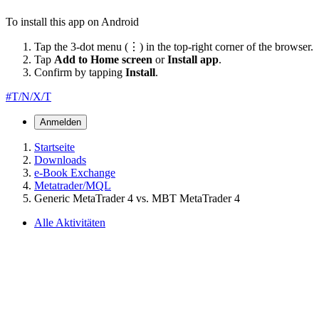
To install this app on Android
Tap the 3-dot menu (⋮) in the top-right corner of the browser.
Tap
Add to Home screen
or
Install app
.
Confirm by tapping
Install
.
#T/N/X/T
Anmelden
Startseite
Downloads
e-Book Exchange
Metatrader/MQL
Generic MetaTrader 4 vs. MBT MetaTrader 4
Alle Aktivitäten