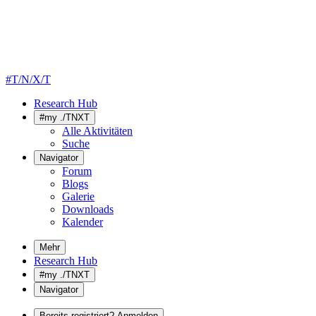
#T/N/X/T
Research Hub
#my ./TNXT
Alle Aktivitäten
Suche
Navigator
Forum
Blogs
Galerie
Downloads
Kalender
Mehr
Research Hub
#my ./TNXT
Navigator
Bereits registriert? Anmelden