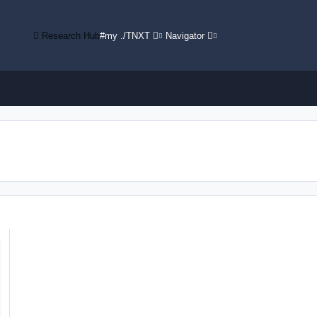
Research Hub
#my ./TNXT
Navigator