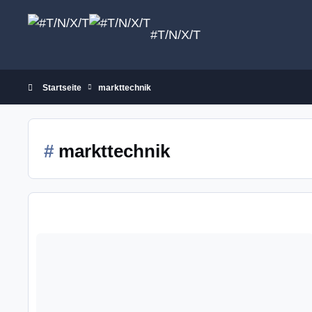
Zum Inhalt springen
#T/N/X/T
Startseite
markttechnik
#
markttechnik
M. Voigts Trailingstopp mit Innenstäben auf MT