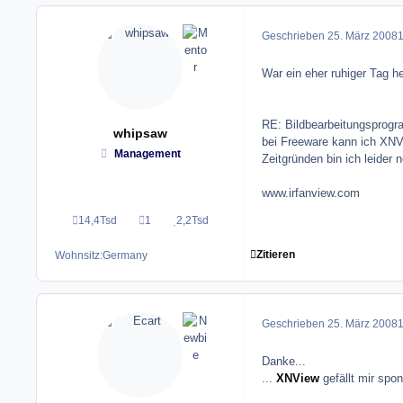
Geschrieben
25. März 2008
1
War ein eher ruhiger Tag he
RE: Bildbearbeitungsprog
whipsaw
bei Freeware kann ich XNVi
Management
Zeitgründen bin ich leide
www.irfanview.com
14,4Tsd
1
2,2Tsd
Beiträge
Lösungen
Reputation
Zitieren
Wohnsitz:
Germany
Geschrieben
25. März 2008
1
Danke...
...
XNView
gefällt mir spo