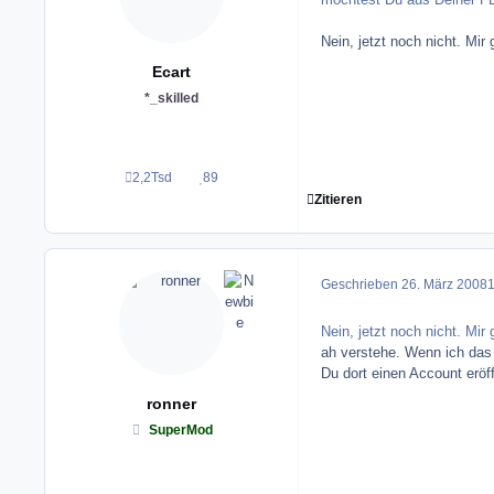
Nein, jetzt noch nicht. Mir
Ecart
*_skilled
2,2Tsd
89
Beiträge
Reputation
Zitieren
Geschrieben
26. März 2008
1
Nein, jetzt noch nicht. Mir
ah verstehe. Wenn ich das 
Du dort einen Account eröf
ronner
SuperMod