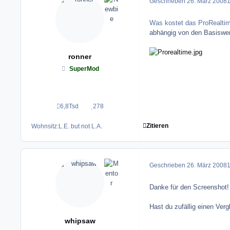
Geschrieben
26. März 2008
1
Was kostet das ProRealti
abhängig von den Basiswert
ronner
SuperMod
6,8Tsd
278
Beiträge
Reputation
Zitieren
Wohnsitz:
L.E. but not L.A.
Geschrieben
26. März 2008
1
Danke für den Screenshot!
Hast du zufällig einen Verg
whipsaw