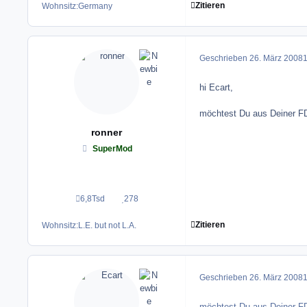
Zitieren
Wohnsitz:
Germany
Geschrieben
26. März 2008
1
hi Ecart,
möchtest Du aus Deiner FD
ronner
SuperMod
6,8Tsd
278
Beiträge
Reputation
Zitieren
Wohnsitz:
L.E. but not L.A.
Geschrieben
26. März 2008
1
möchtest Du aus Deiner FD