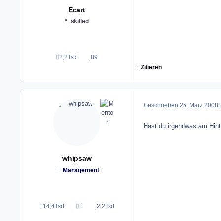
Ecart
*_skilled
2,2Tsd
89
Beiträge
Reputation
Zitieren
Geschrieben
25. März 2008
1
Hast du irgendwas am Hint
whipsaw
Management
14,4Tsd
1
2,2Tsd
Beiträge
Lösungen
Reputation