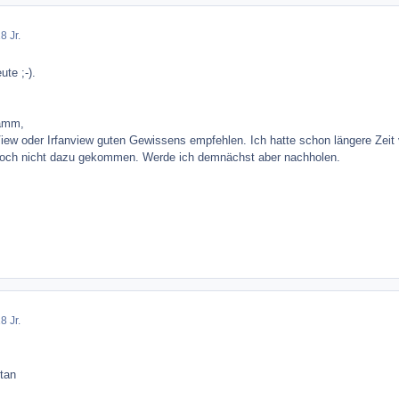
8 Jr.
ute ;-).
ramm,
ew oder Irfanview guten Gewissens empfehlen. Ich hatte schon längere Zeit v
r noch nicht dazu gekommen. Werde ich demnächst aber nachholen.
8 Jr.
ntan