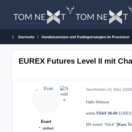
Zum Inhalt springen
Startseite
Handelsansätze und Tradingstrategien im Praxistest
EUREX Futures Level II mit Ch
Geschrieben
25. März 2008
1
Hallo Mitleser,
anbei
FDAX 06-08
EUREX 
Ecart
Mit einem "Klick"
[Kurs Ti
*_skilled