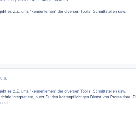
 geht es z.Z. ums "kennenlernen" der diversen Tool's, Schnittstellen usw.
8 Jr.
 geht es z.Z. ums "kennenlernen" der diversen Tool's, Schnittstellen usw.
richtig interpretiere, nutzt Du den kostenpflichtigen Dienst von Prorealtim
fnest.