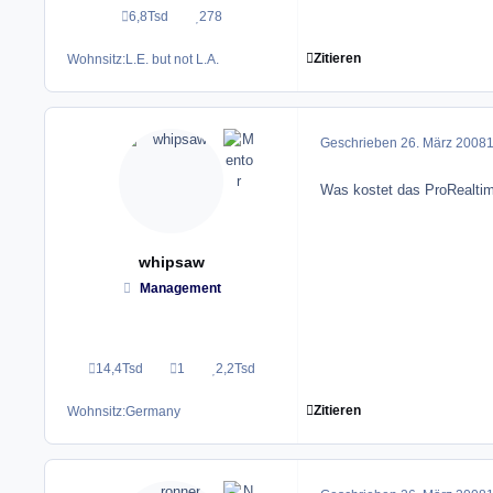
6,8Tsd
278
Beiträge
Reputation
Zitieren
Wohnsitz:
L.E. but not L.A.
Geschrieben
26. März 2008
1
Was kostet das ProRealti
whipsaw
Management
14,4Tsd
1
2,2Tsd
Beiträge
Lösungen
Reputation
Zitieren
Wohnsitz:
Germany