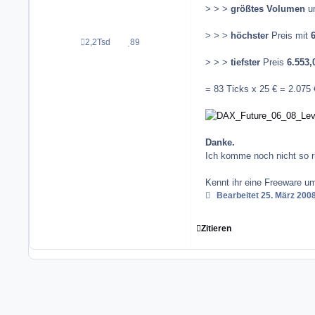
> > >
größtes Volumen
u
> > >
höchster
Preis mit
6
2,2Tsd
89
Beiträge
Reputation
> > >
tiefster
Preis
6.553,
= 83 Ticks x 25 € = 2.075 
Danke.
Ich komme noch nicht so r
Kennt ihr eine Freeware um
Bearbeitet
25. März 200
Zitieren