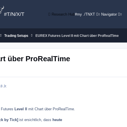
#T/N/X/T
Research Hub
#my ./TNXT
Navigator
Trading Setups
EUREX Futures Level II mit Chart über ProRealTime
art über ProRealTime
8 Jr.
Futures
Level II
mit Chart über ProRealTime.
ck by Tick]
ist ersichtlich, dass
heute