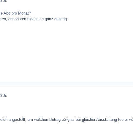
8 Jr.
me Abo pro Monat?
en, ansonsten eigentlich ganz günstig:
8 Jr.
leich angestellt, um welchen Betrag eSignal bei gleicher Ausstattung teurer w