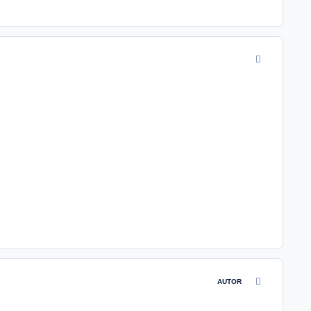
comment_2426
comment_2428
AUTOR