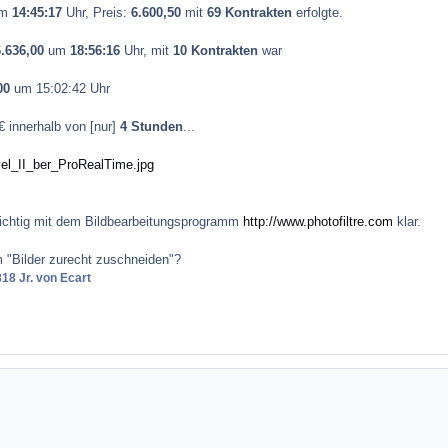
m
14:45:17
Uhr, Preis:
6.600,50
mit
69 Kontrakten
erfolgte.
.636,00
um
18:56:16
Uhr, mit
10 Kontrakten
war
00
um 15:02:42 Uhr
€ innerhalb von [nur]
4 Stunden
...
ichtig mit dem Bildbearbeitungsprogramm
http://www.photofiltre.com
klar.
 "Bilder zurecht zuschneiden"?
8
18 Jr.
von Ecart