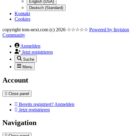
English (USA)
Deutsch (Standard)
Kontakt
Cookies
copyright tom-next.com (c) 2026 ☆☆☆☆☆
Powered by
Invision
Community
Anmelden
Jetzt registrieren
Suche
Menu
Account
Close panel
Bereits registriert? Anmelden
Jetzt registrieren
Navigation
Close panel