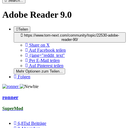
Search...
Adobe Reader 9.0
Teilen
https://www.tom-next.com/community/topic/22530-adobe-
reader-90/
Share on X
Auf Facebook teilen
{lang="reddit_text"
Per E-Mail teilen
Auf Pinterest teilen
Mehr Optionen zum Teilen...
Folgen
ronner
SuperMod
6,8Tsd
Beiträge