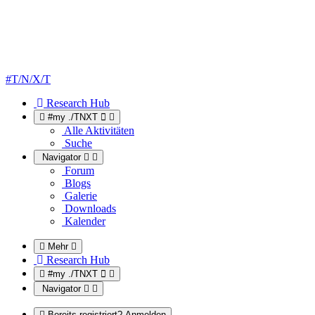
#T/N/X/T
Research Hub
#my ./TNXT
Alle Aktivitäten
Suche
Navigator
Forum
Blogs
Galerie
Downloads
Kalender
Mehr
Research Hub
#my ./TNXT
Navigator
Bereits registriert? Anmelden