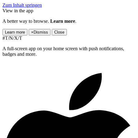
Zum Inhalt springen
View in the app
A better way to browse.
Learn more
.
Learn more
×
Dismiss
Close
#T/N/X/T
A full-screen app on your home screen with push notifications,
badges and more.