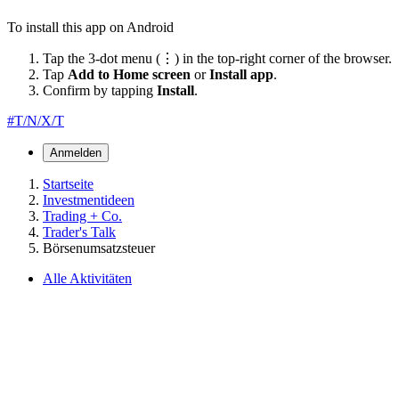
To install this app on Android
Tap the 3-dot menu (⋮) in the top-right corner of the browser.
Tap
Add to Home screen
or
Install app
.
Confirm by tapping
Install
.
#T/N/X/T
Anmelden
Startseite
Investmentideen
Trading + Co.
Trader's Talk
Börsenumsatzsteuer
Alle Aktivitäten