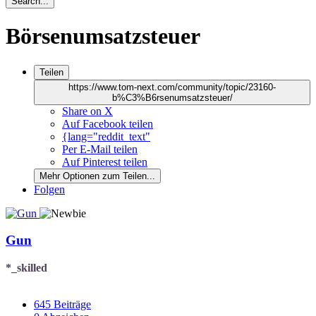
Search...
Börsenumsatzsteuer
Teilen
https://www.tom-next.com/community/topic/23160-
b%C3%B6rsenumsatzsteuer/
Share on X
Auf Facebook teilen
{lang="reddit_text"
Per E-Mail teilen
Auf Pinterest teilen
Mehr Optionen zum Teilen...
Folgen
Gun
*_skilled
645
Beiträge