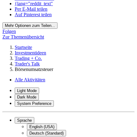
{lang="reddit_text"
Per E-Mail teilen
Auf Pinterest teilen
Mehr Optionen zum Teilen...
Folgen
Zur Themenübersicht
Startseite
Investmentideen
Trading + Co.
Trader's Talk
Börsenumsatzsteuer
Alle Aktivitäten
Light Mode
Dark Mode
System Preference
Sprache
English (USA)
Deutsch (Standard)