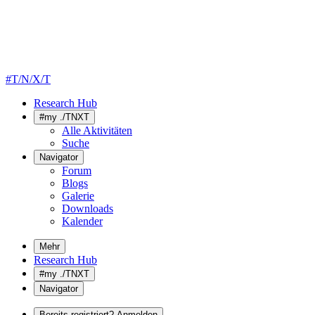
#T/N/X/T
Research Hub
#my ./TNXT
Alle Aktivitäten
Suche
Navigator
Forum
Blogs
Galerie
Downloads
Kalender
Mehr
Research Hub
#my ./TNXT
Navigator
Bereits registriert? Anmelden