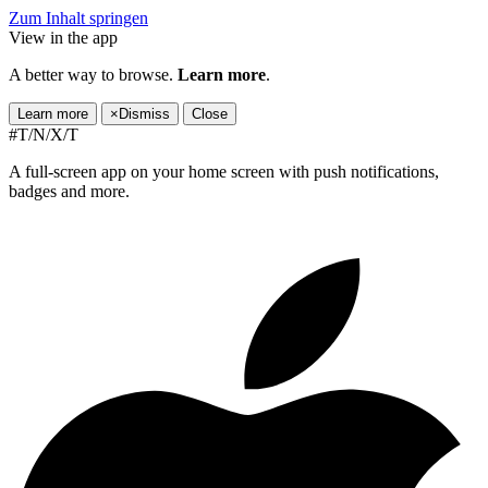
Zum Inhalt springen
View in the app
A better way to browse.
Learn more
.
Learn more
×
Dismiss
Close
#T/N/X/T
A full-screen app on your home screen with push notifications,
badges and more.