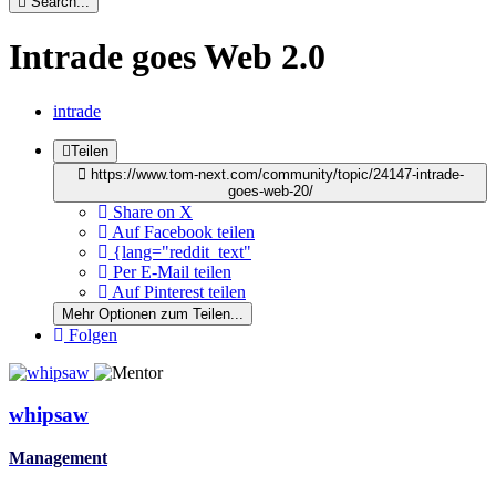
Search...
Intrade goes Web 2.0
intrade
Teilen
https://www.tom-next.com/community/topic/24147-intrade-
goes-web-20/
Share on X
Auf Facebook teilen
{lang="reddit_text"
Per E-Mail teilen
Auf Pinterest teilen
Mehr Optionen zum Teilen...
Folgen
whipsaw
Management