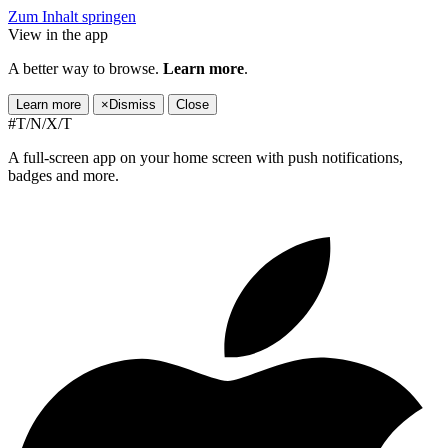
Zum Inhalt springen
View in the app
A better way to browse.
Learn more
.
Learn more
×
Dismiss
Close
#T/N/X/T
A full-screen app on your home screen with push notifications,
badges and more.