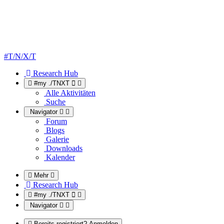
#T/N/X/T
Research Hub
#my ./TNXT
Alle Aktivitäten
Suche
Navigator
Forum
Blogs
Galerie
Downloads
Kalender
Mehr
Research Hub
#my ./TNXT
Navigator
Bereits registriert? Anmelden