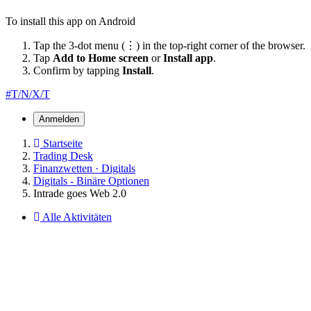
To install this app on Android
Tap the 3-dot menu (⋮) in the top-right corner of the browser.
Tap
Add to Home screen
or
Install app
.
Confirm by tapping
Install
.
#T/N/X/T
Anmelden
Startseite
Trading Desk
Finanzwetten · Digitals
Digitals - Binäre Optionen
Intrade goes Web 2.0
Alle Aktivitäten