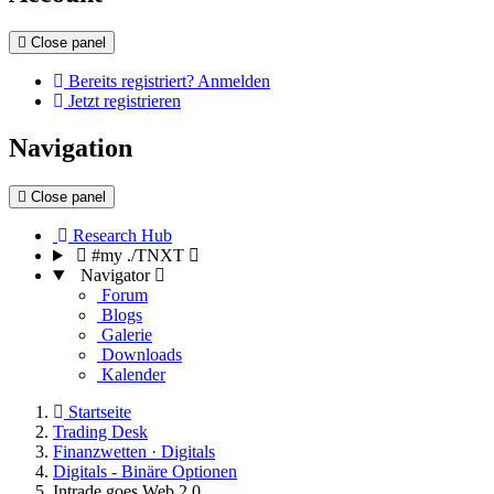
Close panel
Bereits registriert? Anmelden
Jetzt registrieren
Navigation
Close panel
Research Hub
#my ./TNXT
Navigator
Forum
Blogs
Galerie
Downloads
Kalender
Startseite
Trading Desk
Finanzwetten · Digitals
Digitals - Binäre Optionen
Intrade goes Web 2.0