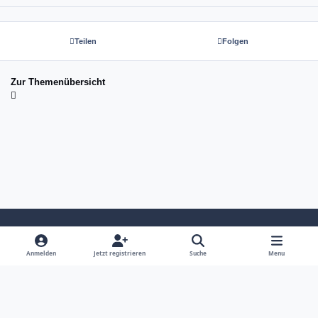
Teilen
Folgen
Zur Themenübersicht
Light Mode
Dark Mode
System Preference
Anmelden
Jetzt registrieren
Suche
Menu
Sprache
Kontakt
Cookies
copyright tom-next.com (c) 2026 ☆☆☆☆☆
Powered by
Invision Community