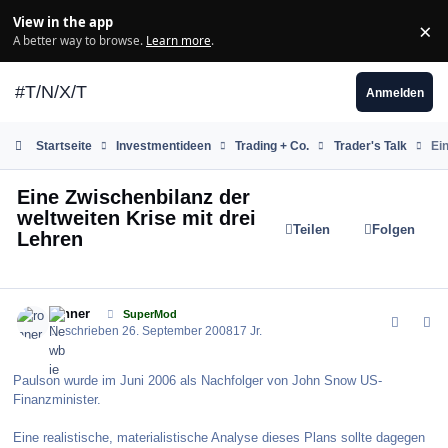
Zum Inhalt springen
View in the app
×
Di
A better way to browse.
Learn more
.
#T/N/X/T
Anmelden
Startseite
Investmentideen
Trading + Co.
Trader's Talk
Ei
Eine Zwischenbilanz der
weltweiten Krise mit drei
Teilen
Folgen
Lehren
comment_39848
Author stats
ronner
SuperMod
Geschrieben
26. September 2008
17 Jr.
Paulson wurde im Juni 2006 als Nachfolger von John Snow US-
Finanzminister.
Eine realistische, materialistische Analyse dieses Plans sollte dagegen