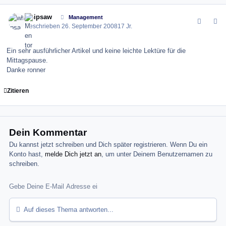
comment_39854
Author stats
whipsaw
Management
Geschrieben
26. September 2008
17 Jr.
Ein sehr ausführlicher Artikel und keine leichte Lektüre für die
Mittagspause.
Danke ronner
Zitieren
Dein Kommentar
Du kannst jetzt schreiben und Dich später registrieren. Wenn Du ein
Konto hast,
melde Dich jetzt an
, um unter Deinem Benutzernamen zu
schreiben.
Auf dieses Thema antworten...