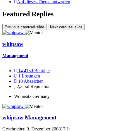
Auf dieses Thema antworten
Featured Replies
Previous carousel slide
Next carousel slide
whipsaw
Management
14,4Tsd
Beiträge
1
Lösungen
10
Abzeichen
2,2Tsd
Reputation
Wohnsitz:
Germany
whipsaw
Management
Geschrieben
9. Dezember 2008
17 Jr.