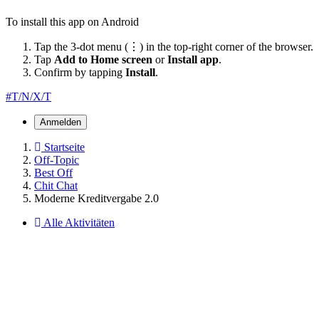
To install this app on Android
Tap the 3-dot menu (⋮) in the top-right corner of the browser.
Tap
Add to Home screen
or
Install app
.
Confirm by tapping
Install
.
#T/N/X/T
Anmelden
Startseite
Off-Topic
Best Off
Chit Chat
Moderne Kreditvergabe 2.0
Alle Aktivitäten