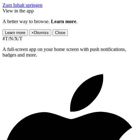
Zum Inhalt springen
View in the app
A better way to browse.
Learn more
.
Learn more
×
Dismiss
Close
#T/N/X/T
A full-screen app on your home screen with push notifications,
badges and more.