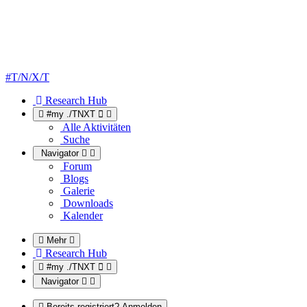
#T/N/X/T
Research Hub
#my ./TNXT
Alle Aktivitäten
Suche
Navigator
Forum
Blogs
Galerie
Downloads
Kalender
Mehr
Research Hub
#my ./TNXT
Navigator
Bereits registriert? Anmelden