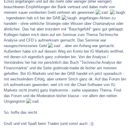
Ecke) angefangen und auf die mehr oder weniger (eher weniger)
brauchbaren Empfehlungen der Bank vertraut und dabei mehr von
meinem sauer verdienten Geld verloren als gewonnen
. Irgendwann hab ich bei der DAB
angefangen Aktien zu
handeln - ohne wirkliche Strategie oder Wissen über Chartanalyse oder
ähnliches. Das hat aber trotzdem mit "Bauchgefühl" ganz gut geklappt.
Kollegen haben mich dann auf ein Seminar zum Thema Technische
Analyse und CFD´s aufmerksam gemacht. Das Seminar war
rausgeschmissenes Geld
, aber ein Anfang war gemacht.
Außerdem habe ich auf diesem Weg ein Konto bei IG Markets eröffnet,
mit denen ich eigentlich ganz zufrieden bin. Von der Analyse /
Verständnis her hat mir persönlich das Buch "Technische Analyse der
Finanzmärkte" und die Seite godmode-trader.de bisher am meisten
geholfen. Bei IG-Markets und bei der DAB handel ich jetzt sporadisch -
mit wechselndem Erfolg, aber unterm Strich ganz ok. Auf das Forum bin
ich aufmerksam geworden, weil ich mit der Chart-Software von IG-
Markets nicht (mehr) ganz klarkomme - siehe separates Thema. Find
das Forum und die Moderation bisher klasse - vor allem den netten
Umgangston
.
So, hoffe das reicht.
Gruß und viel Spaß beim Traden (und sonst auch ;-)).