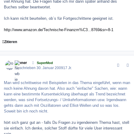
viel Ahnung hat. Die Fragen habe ich mir dann später anhand des
Buches selber beantwortet.
Ich kann nicht beurteilen, ob´s für Fortgeschrittene geeignet ist.
http://www.amazon.de/Technische-Finanzm%C3...8769&sr=8-1
Zitieren
comment_53954
Author stats
ronner
SuperMod
Geschrieben
30. Januar 2009
17 Jr.
Man wird schrittweise mit Beispielen in das Thema eingeführt, wenn man
noch keine Ahnung davon hat. Also auch "einfache" Sachen, wie: wann
kann eine bestimmte Kursentwicklung überhaupt als Trend bezeichnet
werden, was sind Fortsetzungs- / Umkehrformationen usw. Irgendwann
gehts dann auch mit Oszillatoren und Elliot-Wellen und so was los.
Soweit bin ich noch nicht.
hört sich ganz gut an - falls Du Fragen zu irgendeinem Thema hast, stell
sie einfach. Ich denke, solcher Stoff dürfte für viele User interessant
sein.