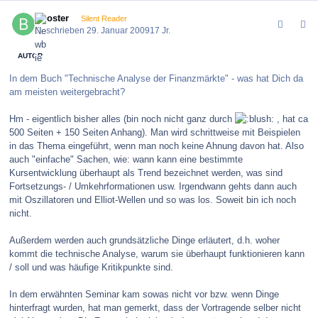
comment_53918
Author stats
Booster
Silent Reader
Geschrieben
29. Januar 2009
17 Jr.
AUTOR
In dem Buch "Technische Analyse der Finanzmärkte" - was hat Dich da
am meisten weitergebracht?
Hm - eigentlich bisher alles (bin noch nicht ganz durch
, hat ca
500 Seiten + 150 Seiten Anhang). Man wird schrittweise mit Beispielen
in das Thema eingeführt, wenn man noch keine Ahnung davon hat. Also
auch "einfache" Sachen, wie: wann kann eine bestimmte
Kursentwicklung überhaupt als Trend bezeichnet werden, was sind
Fortsetzungs- / Umkehrformationen usw. Irgendwann gehts dann auch
mit Oszillatoren und Elliot-Wellen und so was los. Soweit bin ich noch
nicht.
Außerdem werden auch grundsätzliche Dinge erläutert, d.h. woher
kommt die technische Analyse, warum sie überhaupt funktionieren kann
/ soll und was häufige Kritikpunkte sind.
In dem erwähnten Seminar kam sowas nicht vor bzw. wenn Dinge
hinterfragt wurden, hat man gemerkt, dass der Vortragende selber nicht