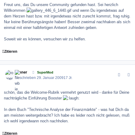
Freut uns, das Du unsere Community gefunden hast. Sei herzlich
Willkommen
und wenn Du irgendetwas auf
dem Herzen hast bzw. mit irgendetwas nicht zurecht kommst, frag ruhig.
Nur keine Berührungsängste haben! Besser zweimal nachhaken als sich
einmal mit einer halbfertigen Antwort zufrieden geben.
Soweit wir es können, versuchen wir zu helfen.
Zitieren
comment_53739
Author stats
ronner
SuperMod
Geschrieben
29. Januar 2009
17 Jr.
schön, das die Welcome-Rubrik vermehrt genutzt wird - danke für Deine
nachträgliche Einführung Booster
In dem Buch "Technische Analyse der Finanzmärkte" - was hat Dich da
am meisten weitergebracht? Ich habe es leider noch nicht gelesen, muß
ich wohl irgendwann noch nachholen.
Zitieren