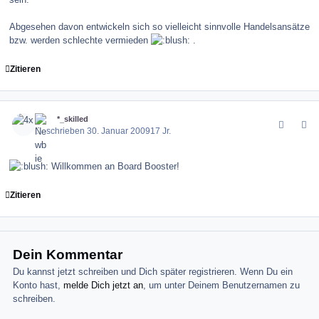
Abgesehen davon entwickeln sich so vielleicht sinnvolle Handelsansätze
bzw. werden schlechte vermieden
.
Zitieren
comment_54012
Author stats
4x
*_skilled
Geschrieben
30. Januar 2009
17 Jr.
Willkommen an Board Booster!
Zitieren
Dein Kommentar
Du kannst jetzt schreiben und Dich später registrieren. Wenn Du ein
Konto hast,
melde Dich jetzt an
, um unter Deinem Benutzernamen zu
schreiben.