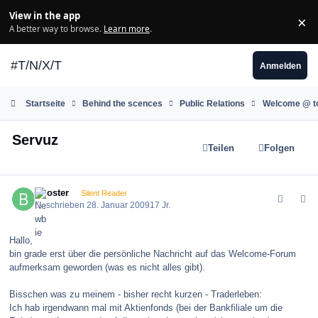
Zum Inhalt springen
View in the app
×
Di
A better way to browse.
Learn more
.
#T/N/X/T
Anmelden
Startseite
Behind the scences
Public Relations
Welcome @ t
Servuz
Teilen
Folgen
comment_53676
Author stats
Booster
Silent Reader
Geschrieben
28. Januar 2009
17 Jr.
Hallo,
bin grade erst über die persönliche Nachricht auf das Welcome-Forum
aufmerksam geworden (was es nicht alles gibt).
Bisschen was zu meinem - bisher recht kurzen - Traderleben:
Ich hab irgendwann mal mit Aktienfonds (bei der Bankfiliale um die