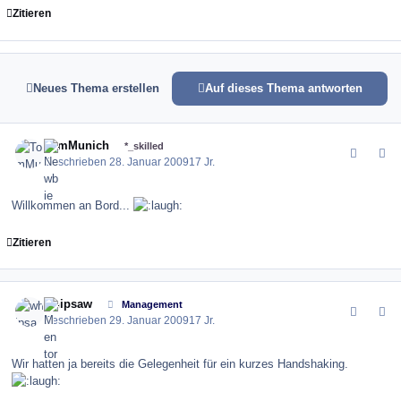
Zitieren
Neues Thema erstellen
Auf dieses Thema antworten
comment_53692
Author stats
TomMunich
*_skilled
Geschrieben
28. Januar 2009
17 Jr.
Willkommen an Bord...
Zitieren
comment_53721
Author stats
whipsaw
Management
Geschrieben
29. Januar 2009
17 Jr.
Wir hatten ja bereits die Gelegenheit für ein kurzes Handshaking.