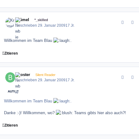
comment_53741
Author stats
Krümel
*_skilled
Geschrieben
29. Januar 2009
17 Jr.
Willkommen im Team Blau
.
Zitieren
comment_53901
Author stats
Booster
Silent Reader
Geschrieben
29. Januar 2009
17 Jr.
AUTOR
Willkommen im Team Blau
.
Danke :-)! Willkommen, wo?
Teams gibts hier also auch?!
Zitieren