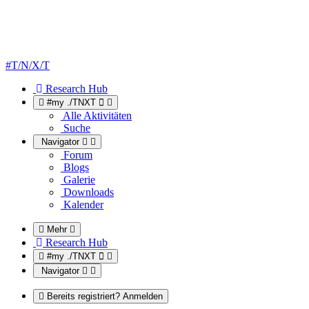
#T/N/X/T
Research Hub
#my ./TNXT
Alle Aktivitäten
Suche
Navigator
Forum
Blogs
Galerie
Downloads
Kalender
Mehr
Research Hub
#my ./TNXT
Navigator
Bereits registriert? Anmelden