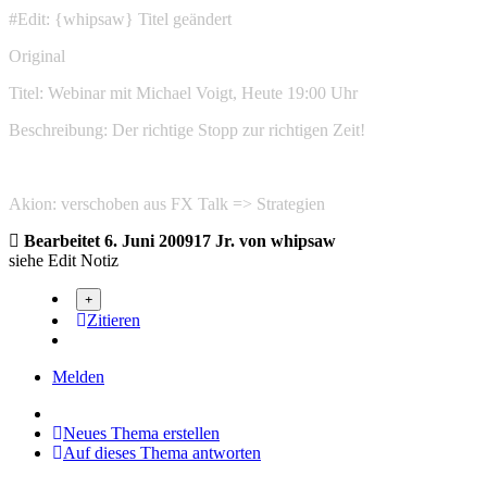
#Edit: {whipsaw} Titel geändert
Original
Titel: Webinar mit Michael Voigt, Heute 19:00 Uhr
Beschreibung: Der richtige Stopp zur richtigen Zeit!
Akion: verschoben aus FX Talk => Strategien
Bearbeitet
6. Juni 2009
17 Jr.
von whipsaw
siehe Edit Notiz
Zitieren
Melden
Neues Thema erstellen
Auf dieses Thema antworten