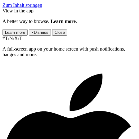
Zum Inhalt springen
View in the app
A better way to browse.
Learn more
.
Learn more
×
Dismiss
Close
#T/N/X/T
A full-screen app on your home screen with push notifications,
badges and more.