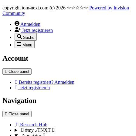
copyright tom-next.com (c) 2026 ☆☆☆☆☆
Powered by
Invision
Community
Anmelden
Jetzt registrieren
Suche
Menu
Account
Close panel
Bereits registriert? Anmelden
Jetzt registrieren
Navigation
Close panel
Research Hub
#my ./TNXT
Navigator