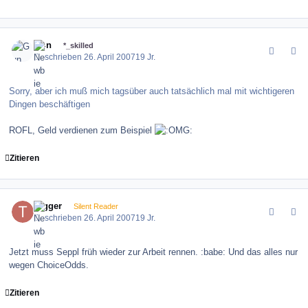
comment_8104
Author stats
Gun
*_skilled
Geschrieben
26. April 2007
19 Jr.
Sorry, aber ich muß mich tagsüber auch tatsächlich mal mit wichtigeren
Dingen beschäftigen
ROFL, Geld verdienen zum Beispiel
Zitieren
comment_8106
Author stats
trigger
Silent Reader
Geschrieben
26. April 2007
19 Jr.
Jetzt muss Seppl früh wieder zur Arbeit rennen. :babe: Und das alles nur
wegen ChoiceOdds.
Zitieren