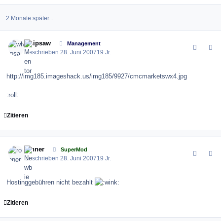
2 Monate später...
comment_10785
Author stats
whipsaw
Management
Geschrieben
28. Juni 2007
19 Jr.
http://img185.imageshack.us/img185/9927/cmcmarketswx4.jpg
:roll:
Zitieren
comment_10788
Author stats
ronner
SuperMod
Geschrieben
28. Juni 2007
19 Jr.
Hostinggebühren nicht bezahlt
Zitieren