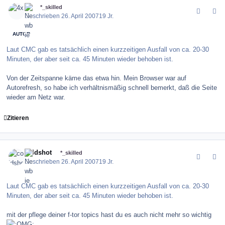
4x
*_skilled
Geschrieben
26. April 2007
19 Jr.
AUTOR
Laut CMC gab es tatsächlich einen kurzzeitigen Ausfall von ca. 20-30
Minuten, der aber seit ca. 45 Minuten wieder behoben ist.
Von der Zeitspanne käme das etwa hin. Mein Browser war auf
Autorefresh, so habe ich verhältnismäßig schnell bemerkt, daß die Seite
wieder am Netz war.
Zitieren
comment_8101
Author stats
coldshot
*_skilled
Geschrieben
26. April 2007
19 Jr.
Laut CMC gab es tatsächlich einen kurzzeitigen Ausfall von ca. 20-30
Minuten, der aber seit ca. 45 Minuten wieder behoben ist.
mit der pflege deiner f-tor topics hast du es auch nicht mehr so wichtig