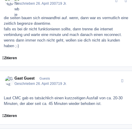
Geschrieben
26. April 2007
19 Jr.
die seiten bauen sich einwandfrei auf. wenn, dann war es vermutlich eine
zeitlich begrenze downtime.
falls es bei dir nicht funktionieren sollte, dann trenne die internet
verbindung und warte eine minute und mach danach einen reconnect.
wenns dann immer noch nicht geht, wollen sie dich nicht als kunden
haben ;-)
Zitieren
comment_8097
Gast Guest
Guests
Geschrieben
26. April 2007
19 Jr.
Laut CMC gab es tatsächlich einen kurzzeitigen Ausfall von ca. 20-30
Minuten, der aber seit ca. 45 Minuten wieder behoben ist.
Zitieren
comment_8098
Author stats