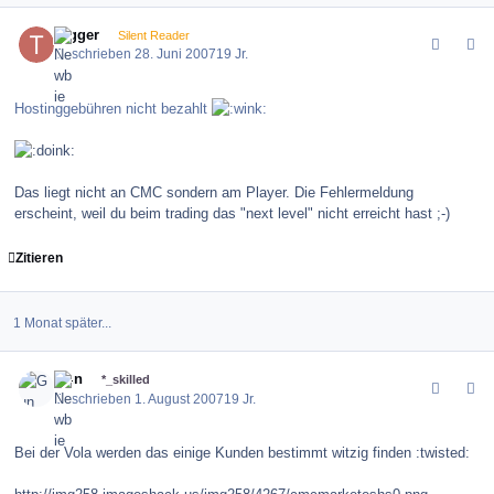
comment_10789
Author stats
trigger
Silent Reader
Geschrieben
28. Juni 2007
19 Jr.
Hostinggebühren nicht bezahlt
Das liegt nicht an CMC sondern am Player. Die Fehlermeldung
erscheint, weil du beim trading das "next level" nicht erreicht hast ;-)
Zitieren
1 Monat später...
comment_12288
Author stats
Gun
*_skilled
Geschrieben
1. August 2007
19 Jr.
Bei der Vola werden das einige Kunden bestimmt witzig finden :twisted: