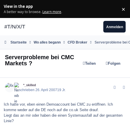
Zum Inhalt springen
View in the app
×
Di
A better way to browse.
Learn more
.
#T/N/X/T
Anmelden
Startseite
Wo alles begann
CFD Broker
Serverprobleme bei 
Serverprobleme bei CMC
Markets ?
Teilen
Folgen
comment_8095
Author stats
4x
*_skilled
Geschrieben
26. April 2007
19 Jr.
Ich hatte vor, eben einen Demoaccount bei CMC zu eröffnen. Ich
komme weder auf die DE noch auf die co.uk Seite drauf.
Liegt das an mir oder haben die einen Systemausfall auf der gesamten
Linie?