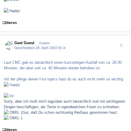
Zitieren
comment_8102
Gast Guest
Guests
Geschrieben
26. April 2007
19 Jr.
Laut CMC gab es tatsächlich einen kurzzeitigen Ausfall von ca. 20-30
Minuten, der aber seit ca. 45 Minuten wieder behoben ist.
mit der pflege deiner f-tor topics hast du es auch nicht mehr so wichtig
Sorry, aber ich muß mich tagsüber auch tatsächlich mal mit wichtigeren
Dingen beschäftigen, als Texte in irgendwelchen Foren zu schreiben.
(Gut, daß Du schon rechtzeitig Reißaus genommen hast.
)
Zitieren