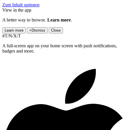
Zum Inhalt springen
View in the app
A better way to browse.
Learn more
.
Learn more
×
Dismiss
Close
#T/N/X/T
A full-screen app on your home screen with push notifications,
badges and more.