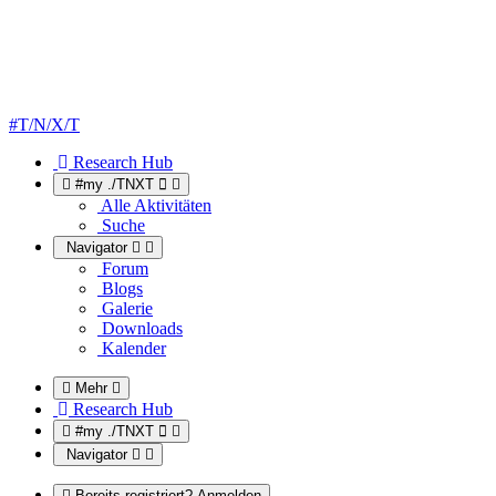
#T/N/X/T
Research Hub
#my ./TNXT
Alle Aktivitäten
Suche
Navigator
Forum
Blogs
Galerie
Downloads
Kalender
Mehr
Research Hub
#my ./TNXT
Navigator
Bereits registriert? Anmelden