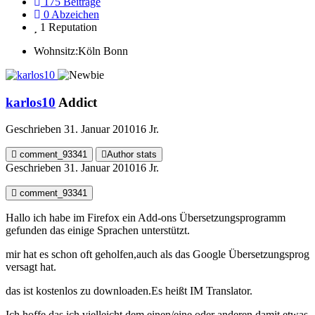
175
Beiträge
0
Abzeichen
1
Reputation
Wohnsitz:
Köln Bonn
karlos10
Addict
Geschrieben
31. Januar 2010
16 Jr.
comment_93341
Author stats
Geschrieben
31. Januar 2010
16 Jr.
comment_93341
Hallo ich habe im Firefox ein Add-ons Übersetzungsprogramm
gefunden das einige Sprachen unterstützt.
mir hat es schon oft geholfen,auch als das Google Übersetzungsprog
versagt hat.
das ist kostenlos zu downloaden.Es heißt IM Translator.
Ich hoffe das ich vielleicht dem einen/eine oder anderen damit etwas