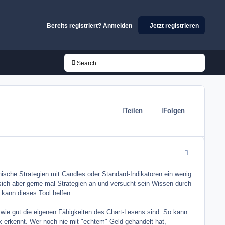
Bereits registriert? Anmelden
Jetzt registrieren
Search...
Teilen
Folgen
comment_9960
hnische Strategien mit Candles oder Standard-Indikatoren ein wenig
ich aber gerne mal Strategien an und versucht sein Wissen durch
 kann dieses Tool helfen.
 wie gut die eigenen Fähigkeiten des Chart-Lesens sind. So kann
k erkennt. Wer noch nie mit "echtem" Geld gehandelt hat,