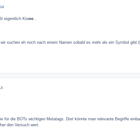
ial
ßt eigentlich Kiw
ee
...
 wir suchen eh noch nach einem Namen sobald es mehr als ein Symbol gibt (w
Jr.
die für die BOTs wichtigen Metatags. Dort könnte man relevante Begriffe ein
cher den Versuch wert.