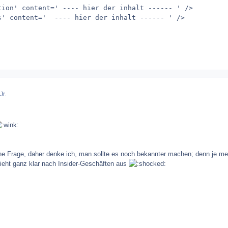
tion' content=' ---- hier der inhalt ------ ' />

s' content='  ---- hier der inhalt ------ ' />
Jr.
ine Frage, daher denke ich, man sollte es noch bekannter machen; denn je me
ieht ganz klar nach Insider-Geschäften aus