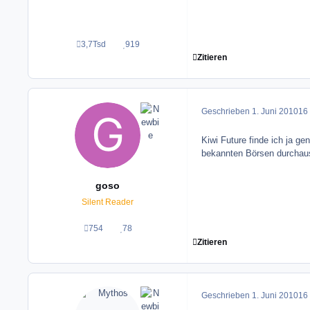
3,7Tsd
919
Beiträge
Reputation
Zitieren
Geschrieben
1. Juni 2010
16 
Kiwi Future finde ich ja ge
bekannten Börsen durchaus
goso
Silent Reader
754
78
Beiträge
Reputation
Zitieren
Geschrieben
1. Juni 2010
16 