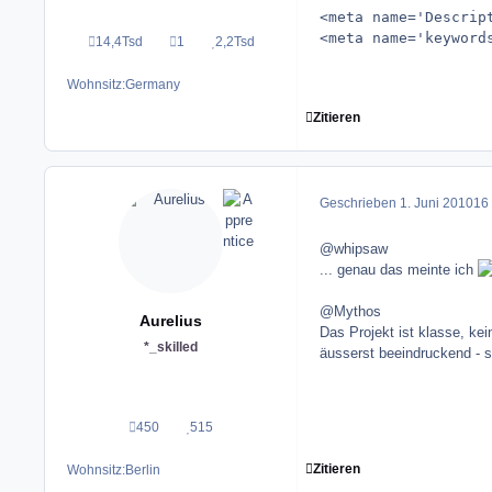
<meta name='Descrip
<meta name='keyword
14,4Tsd
1
2,2Tsd
Beiträge
Lösungen
Reputation
Wohnsitz:
Germany
Zitieren
Geschrieben
1. Juni 2010
16 
@whipsaw
... genau das meinte ich
@Mythos
Aurelius
Das Projekt ist klasse, ke
*_skilled
äusserst beeindruckend - s
450
515
Beiträge
Reputation
Zitieren
Wohnsitz:
Berlin