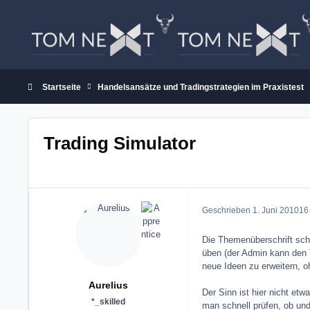
Zum Inhalt springen
Startseite
Handelsansätze und Tradingstrategien im Praxistest
Trading Simulator
Geschrieben
1. Juni 2010
16 
Die Themenüberschrift sche
üben (der Admin kann den 
neue Ideen zu erweitern, oh
Aurelius
Der Sinn ist hier nicht et
*_skilled
man schnell prüfen, ob und