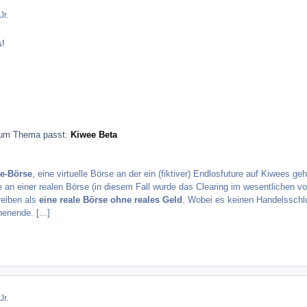
Jr.
s!
zum Thema passt:
Kiwee Beta
e-Börse
, eine virtuelle Börse an der ein (fiktiver) Endlosfuture auf Kiwees g
e an einer realen Börse (in diesem Fall wurde das Clearing im wesentlichen 
eiben als
eine reale Börse ohne reales Geld
. Wobei es keinen Handelsschlus
nende. [...]
Jr.