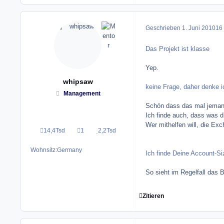
Geschrieben
1. Juni 2010
16 
Das Projekt ist klasse
Yep.
whipsaw
keine Frage, daher denke 
Management
Schön dass das mal jemand
Ich finde auch, dass was d
Wer mithelfen will, die Ex
14,4Tsd
1
2,2Tsd
Beiträge
Lösungen
Reputation
Wohnsitz:
Germany
Ich finde Deine Account-Si
So sieht im Regelfall das 
Zitieren