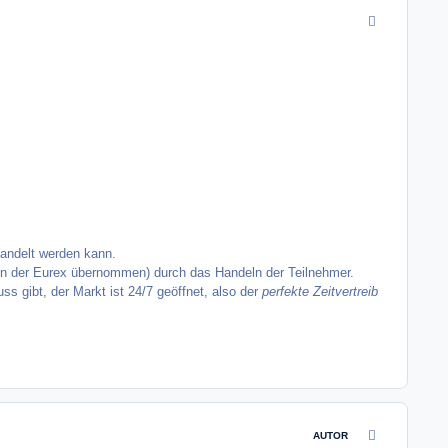
comment_9960
ehandelt werden kann.
von der Eurex übernommen) durch das Handeln der Teilnehmer.
s gibt, der Markt ist 24/7 geöffnet, also der
perfekte Zeitvertreib
comment_9960
AUTOR