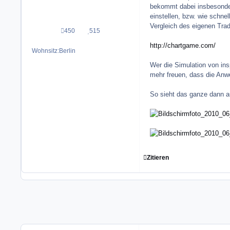
bekommt dabei insbesonder
einstellen, bzw. wie schne
Vergleich des eigenen Trad
450
515
Beiträge
Reputation
http://chartgame.com/
Wohnsitz:
Berlin
Wer die Simulation von insp
mehr freuen, dass die Anw
So sieht das ganze dann a
Zitieren