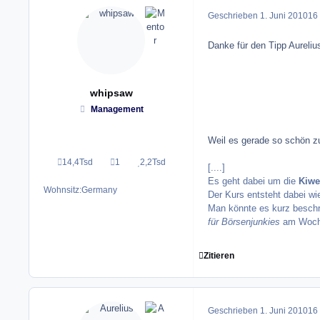
Geschrieben
1. Juni 2010
16 
Danke für den Tipp Aureliu
whipsaw
Management
Weil es gerade so schön 
14,4Tsd
1
2,2Tsd
Beiträge
Lösungen
Reputation
[....]
Es geht dabei um die
Kiwe
Wohnsitz:
Germany
Der Kurs entsteht dabei wi
Man könnte es kurz beschr
für Börsenjunkies
am Woche
Zitieren
Geschrieben
1. Juni 2010
16 