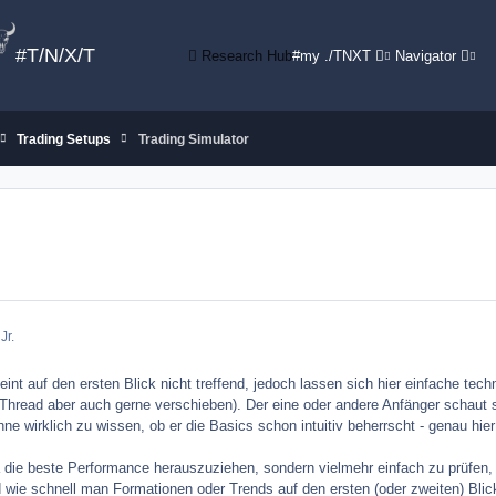
#T/N/X/T
Research Hub
#my ./TNXT
Navigator
Trading Setups
Trading Simulator
Jr.
int auf den ersten Blick nicht treffend, jedoch lassen sich hier einfache tec
Thread aber auch gerne verschieben). Der eine oder andere Anfänger schaut s
ne wirklich zu wissen, ob er die Basics schon intuitiv beherrscht - genau hier
wa die beste Performance herauszuziehen, sondern vielmehr einfach zu prüfen,
 wie schnell man Formationen oder Trends auf den ersten (oder zweiten) Blic