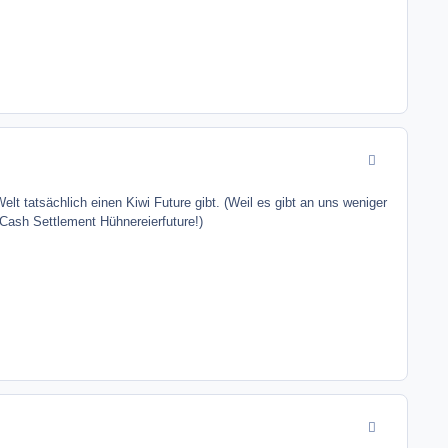
comment_9966
elt tatsächlich einen Kiwi Future gibt. (Weil es gibt an uns weniger
Cash Settlement Hühnereierfuture!)
comment_9966