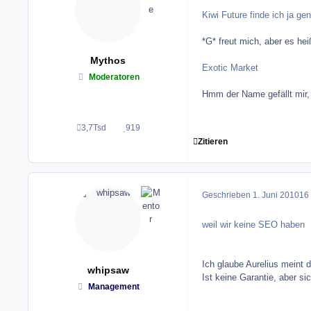
Kiwi Future finde ich ja gen
*G* freut mich, aber es hei
Mythos
Exotic Market
Moderatoren
Hmm der Name gefällt mir,
3,7Tsd
919
Beiträge
Reputation
Zitieren
Geschrieben
1. Juni 2010
16 
weil wir keine SEO haben
Ich glaube Aurelius meint 
whipsaw
Ist keine Garantie, aber si
Management