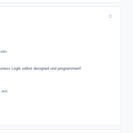
comment_9966
nder.
siness Logik selbst designed und programmiert!
n aus