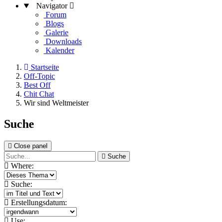
Navigator
Forum
Blogs
Galerie
Downloads
Kalender
Startseite
Off-Topic
Best Off
Chit Chat
Wir sind Weltmeister
Suche
Close panel
Suche
Where:
Suche:
Erstellungsdatum:
Use: