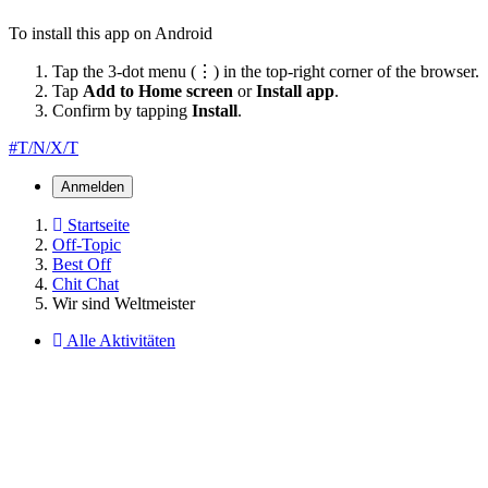
To install this app on Android
Tap the 3-dot menu (⋮) in the top-right corner of the browser.
Tap
Add to Home screen
or
Install app
.
Confirm by tapping
Install
.
#T/N/X/T
Anmelden
Startseite
Off-Topic
Best Off
Chit Chat
Wir sind Weltmeister
Alle Aktivitäten