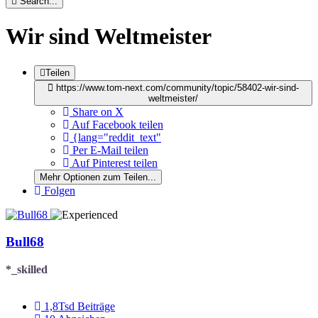
Search...
Wir sind Weltmeister
Teilen
https://www.tom-next.com/community/topic/58402-wir-sind-
weltmeister/
Share on X
Auf Facebook teilen
{lang="reddit_text"
Per E-Mail teilen
Auf Pinterest teilen
Mehr Optionen zum Teilen...
Folgen
Bull68
*_skilled
1,8Tsd
Beiträge