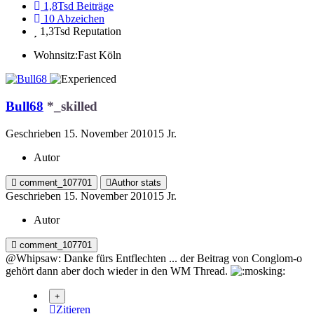
1,8Tsd
Beiträge
10
Abzeichen
1,3Tsd
Reputation
Wohnsitz:
Fast Köln
Bull68
*_skilled
Geschrieben
15. November 2010
15 Jr.
Autor
comment_107701
Author stats
Geschrieben
15. November 2010
15 Jr.
Autor
comment_107701
@Whipsaw: Danke fürs Entflechten ... der Beitrag von Conglom-o
gehört dann aber doch wieder in den WM Thread.
Zitieren