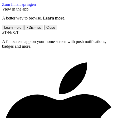
Zum Inhalt springen
View in the app
A better way to browse.
Learn more
.
Learn more
×
Dismiss
Close
#T/N/X/T
A full-screen app on your home screen with push notifications,
badges and more.