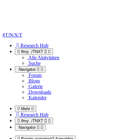
#T/N/X/T
Research Hub
#my ./TNXT
Alle Aktivitäten
Suche
Navigator
Forum
Blogs
Galerie
Downloads
Kalender
Mehr
Research Hub
#my ./TNXT
Navigator
Bereits registriert? Anmelden