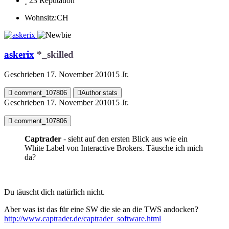
23
Reputation
Wohnsitz:
CH
askerix
*_skilled
Geschrieben
17. November 2010
15 Jr.
comment_107806
Author stats
Geschrieben
17. November 2010
15 Jr.
comment_107806
Captrader
- sieht auf den ersten Blick aus wie ein
White Label von Interactive Brokers. Täusche ich mich
da?
Du täuscht dich natürlich nicht.
Aber was ist das für eine SW die sie an die TWS andocken?
http://www.captrader.de/captrader_software.html