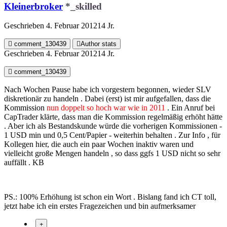
Kleinerbroker
*_skilled
Geschrieben
4. Februar 2012
14 Jr.
comment_130439
Author stats
Geschrieben
4. Februar 2012
14 Jr.
comment_130439
Nach Wochen Pause habe ich vorgestern begonnen, wieder SLV
diskretionär zu handeln . Dabei (erst) ist mir aufgefallen, dass die
Kommission
nun doppelt so hoch war wie in 2011
. Ein Anruf bei
CapTrader klärte, dass man die Kommission regelmäßig erhöht hätte
. Aber ich als Bestandskunde würde die vorherigen Kommissionen -
1 USD min und 0,5 Cent/Papier - weiterhin behalten . Zur Info , für
Kollegen hier, die auch ein paar Wochen inaktiv waren und
vielleicht große Mengen handeln , so dass ggfs 1 USD nicht so sehr
auffällt . KB
PS.: 100% Erhöhung ist schon ein Wort . Bislang fand ich CT toll,
jetzt habe ich ein erstes Fragezeichen und bin aufmerksamer