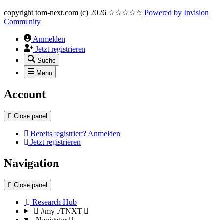
copyright tom-next.com (c) 2026 ☆☆☆☆☆
Powered by
Invision
Community
Anmelden
Jetzt registrieren
Suche
Menu
Account
Close panel
Bereits registriert? Anmelden
Jetzt registrieren
Navigation
Close panel
Research Hub
#my ./TNXT
Navigator