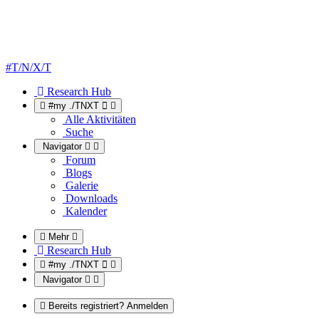
#T/N/X/T
Research Hub
#my ./TNXT
Alle Aktivitäten
Suche
Navigator
Forum
Blogs
Galerie
Downloads
Kalender
Mehr
Research Hub
#my ./TNXT
Navigator
Bereits registriert? Anmelden