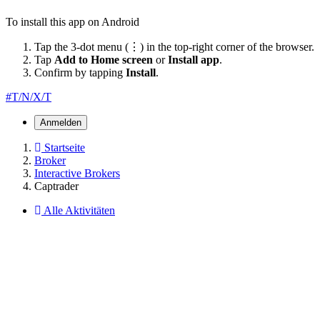
To install this app on Android
Tap the 3-dot menu (⋮) in the top-right corner of the browser.
Tap
Add to Home screen
or
Install app
.
Confirm by tapping
Install
.
#T/N/X/T
Anmelden
Startseite
Broker
Interactive Brokers
Captrader
Alle Aktivitäten