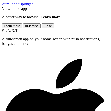
Zum Inhalt springen
View in the app
A better way to browse.
Learn more
.
Learn more
×
Dismiss
Close
#T/N/X/T
A full-screen app on your home screen with push notifications,
badges and more.