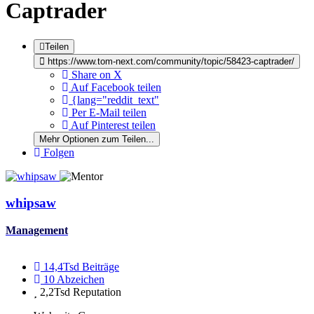
Captrader
Teilen
https://www.tom-next.com/community/topic/58423-captrader/
Share on X
Auf Facebook teilen
{lang="reddit_text"
Per E-Mail teilen
Auf Pinterest teilen
Mehr Optionen zum Teilen...
Folgen
whipsaw
Management
14,4Tsd
Beiträge
10
Abzeichen
2,2Tsd
Reputation