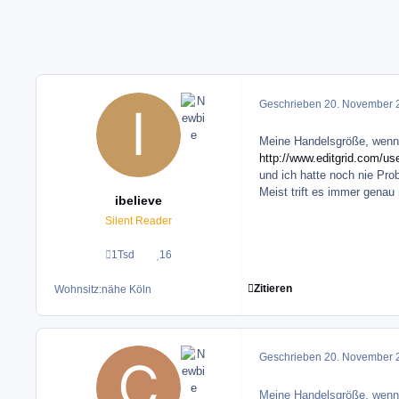
Geschrieben
20. November 
Meine Handelsgröße, wenn 
http://www.editgrid.com/u
und ich hatte noch nie Pr
Meist trift es immer genau
ibelieve
Silent Reader
1Tsd
16
Beiträge
Reputation
Zitieren
Wohnsitz:
nähe Köln
Geschrieben
20. November 
Meine Handelsgröße, wenn 