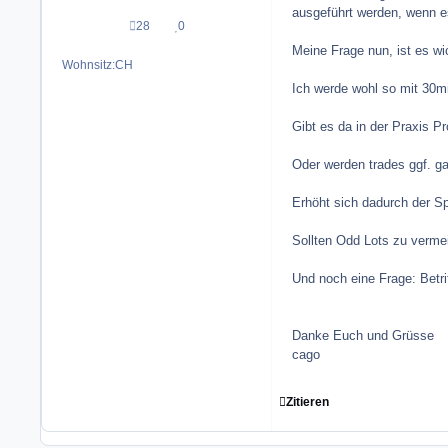
ausgeführt werden, wenn e
28
0
Beiträge
Reputation
Meine Frage nun, ist es w
Wohnsitz:
CH
Ich werde wohl so mit 30mi
Gibt es da in der Praxis P
Oder werden trades ggf. gar
Erhöht sich dadurch der S
Sollten Odd Lots zu verme
Und noch eine Frage: Betr
Danke Euch und Grüsse
cago
Zitieren