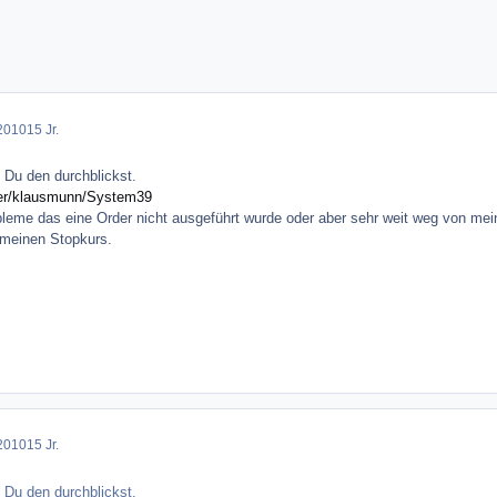
2010
15 Jr.
Du den durchblickst.
ser/klausmunn/System39
obleme das eine Order nicht ausgeführt wurde oder aber sehr weit weg von m
 meinen Stopkurs.
2010
15 Jr.
Du den durchblickst.