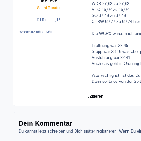
ibelieve
WDR 27,62 zu 27,62
Silent Reader
AEO 16,02 zu 16,02
SO 37,49 zu 37,49
1Tsd
16
Beiträge
Reputation
CHRW 69,77 zu 69,74 hier 
Wohnsitz:
nähe Köln
DIe WCRX wurde nach eine
Eröffnung war 22,45
Stopp war 23,16 was aber ja
Ausführung bei 22,41
Auch das geht in Ordnung b
Was wichtig ist, ist das D
Dann sollte es von der Sei
Zitieren
Dein Kommentar
Du kannst jetzt schreiben und Dich später registrieren. Wenn Du e