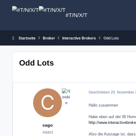
Zum Inhalt springen
#T/N/X/T
Startseite
Broker
Interactive Brokers
Odd Lots
Odd Lots
Geschrieben
20. November 
Hallo zusammen
Habe eben auf der IB Hom
http://www.interactivebro
cago
Addict
Also die Aussage ist, das