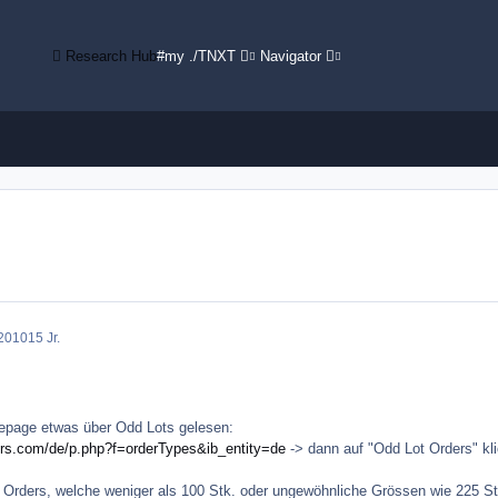
Research Hub
#my ./TNXT
Navigator
2010
15 Jr.
epage etwas über Odd Lots gelesen:
kers.com/de/p.php?f=orderTypes&ib_entity=de
-> dann auf "Odd Lot Orders" kl
s Orders, welche weniger als 100 Stk. oder ungewöhnliche Grössen wie 225 S