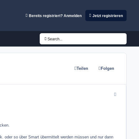
Bereits registriert? Anmelden
Jetzt registrieren
Search...
Teilen
Folgen
comment_1078
icken.
tk. oder so über Smart übermittelt werden müssen und nur dann