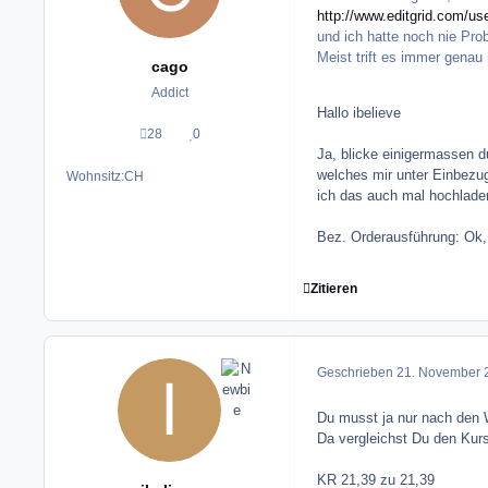
http://www.editgrid.com/u
und ich hatte noch nie Pr
Meist trift es immer genau
cago
Addict
Hallo ibelieve
28
0
Beiträge
Reputation
Ja, blicke einigermassen 
welches mir unter Einbezug 
Wohnsitz:
CH
ich das auch mal hochladen
Bez. Orderausführung: Ok, 
Zitieren
Geschrieben
21. November 
Du musst ja nur nach den 
Da vergleichst Du den Kur
KR 21,39 zu 21,39