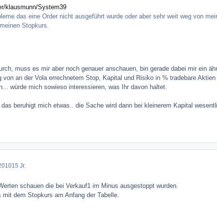
ser/klausmunn/System39
obleme das eine Order nicht ausgeführt wurde oder aber sehr weit weg von m
 meinen Stopkurs.
durch, muss es mir aber noch genauer anschauen, bin gerade dabei mir ein ä
von an der Vola errechnetem Stop, Kapital und Risiko in % tradebare Aktien a
... würde mich sowieso interessieren, was Ihr davon haltet.
das beruhigt mich etwas.. die Sache wird dann bei kleinerem Kapital wesentli
2010
15 Jr.
Werten schauen die bei Verkauf1 im Minus ausgestoppt wurden.
s mit dem Stopkurs am Anfang der Tabelle.