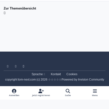
Zur Themenübersicht
Light Mode
Dark Mode
System Preference
Sprache
Kontakt
Cookies
copyright tom-next.com (c) 2026 ☆☆☆☆☆
Powered by
Invision Community
Anmelden
Jetzt registrieren
Suche
Menu