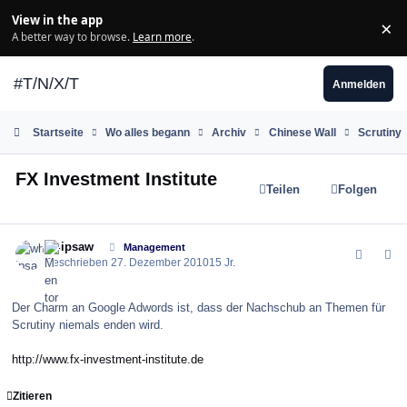
Zum Inhalt springen
View in the app
×
Di
A better way to browse.
Learn more
.
#T/N/X/T
Anmelden
Startseite
Wo alles begann
Archiv
Chinese Wall
Scrutiny
FX Investment Institute
Teilen
Folgen
comment_109300
Author stats
whipsaw
Management
Geschrieben
27. Dezember 2010
15 Jr.
Der Charm an Google Adwords ist, dass der Nachschub an Themen für
Scrutiny niemals enden wird.
http://www.fx-investment-institute.de
Zitieren