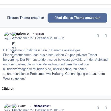
Neues Thema erstellen
Auf dieses Thema antworten
comment_109301
Author stats
conglom-o
*_skilled
Geschrieben
27. Dezember 2010
15 Jr.
FX Investment Institute ist ein in Panama ansässiges
Finanzunternehmen, das aus einer kleinen Gruppe privater Trader
hervorging. Der Firmenstandort wurde bewusst gewählt, um den Aufwand
und die Kosten, die mit der Verwaltung und dem Handel von
Kundenvermögen verbunden sind, überschaubar zu halten.
... und rechtlichen Problemen wie Haftung, Genehmigung o.ä. aus dem
Weg zu gehen?
Zitieren
comment_109303
Author stats
whipsaw
Management
Geschrieben
27. Dezember 2010
15 Jr.