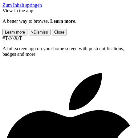
Zum Inhalt springen
View in the app
A better way to browse.
Learn more
.
Learn more
×
Dismiss
Close
#T/N/X/T
A full-screen app on your home screen with push notifications,
badges and more.