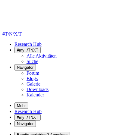
#T/N/X/T
Research Hub
#my ./TNXT
Alle Aktivitäten
Suche
Navigator
Forum
Blogs
Galerie
Downloads
Kalender
Mehr
Research Hub
#my ./TNXT
Navigator
Bereits registriert? Anmelden