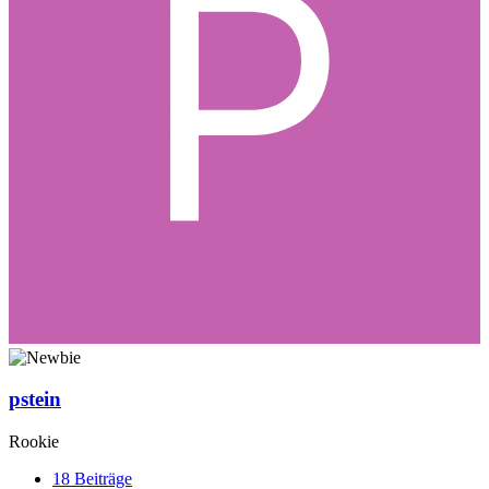
pstein
Rookie
18
Beiträge