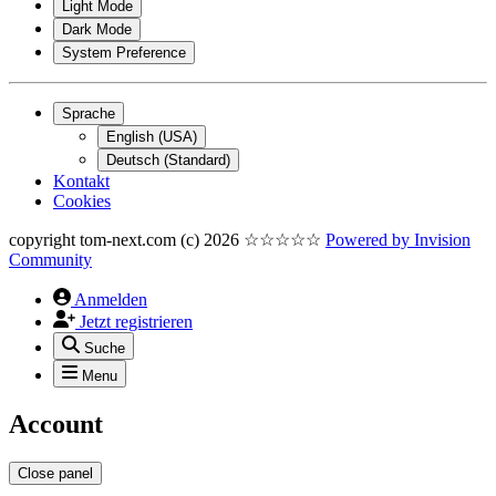
Light Mode
Dark Mode
System Preference
Sprache
English (USA)
Deutsch (Standard)
Kontakt
Cookies
copyright tom-next.com (c) 2026 ☆☆☆☆☆
Powered by
Invision
Community
Anmelden
Jetzt registrieren
Suche
Menu
Account
Close panel