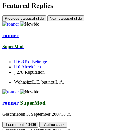
Featured Replies
Previous carousel slide
Next carousel slide
ronner
SuperMod
6,8Tsd
Beiträge
0
Abzeichen
278
Reputation
Wohnsitz:
L.E. but not L.A.
ronner
SuperMod
Geschrieben
3. September 2007
18 Jr.
comment_13436
Author stats