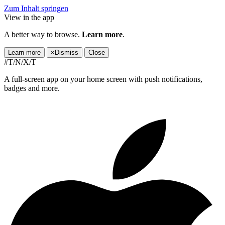
Zum Inhalt springen
View in the app
A better way to browse.
Learn more
.
Learn more
×
Dismiss
Close
#T/N/X/T
A full-screen app on your home screen with push notifications,
badges and more.