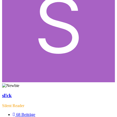
sl!ck
Silent Reader
68
Beiträge