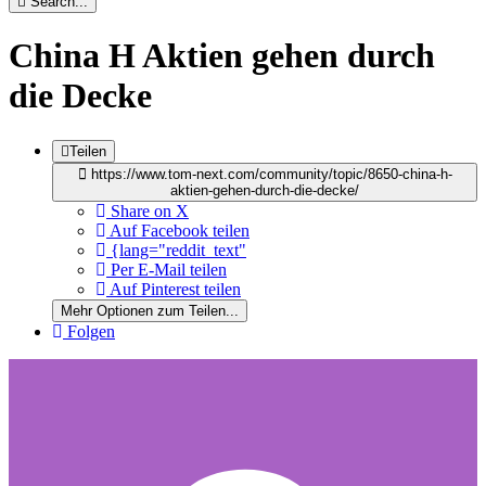
Search...
China H Aktien gehen durch
die Decke
Teilen
https://www.tom-next.com/community/topic/8650-china-h-
aktien-gehen-durch-die-decke/
Share on X
Auf Facebook teilen
{lang="reddit_text"
Per E-Mail teilen
Auf Pinterest teilen
Mehr Optionen zum Teilen...
Folgen