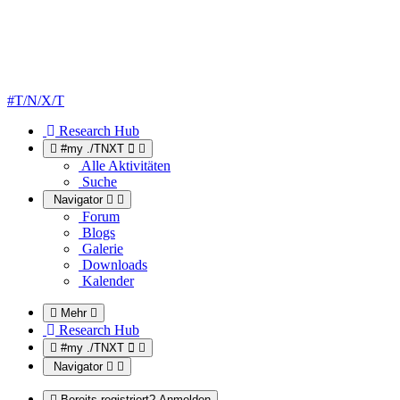
#T/N/X/T
Research Hub
#my ./TNXT
Alle Aktivitäten
Suche
Navigator
Forum
Blogs
Galerie
Downloads
Kalender
Mehr
Research Hub
#my ./TNXT
Navigator
Bereits registriert? Anmelden