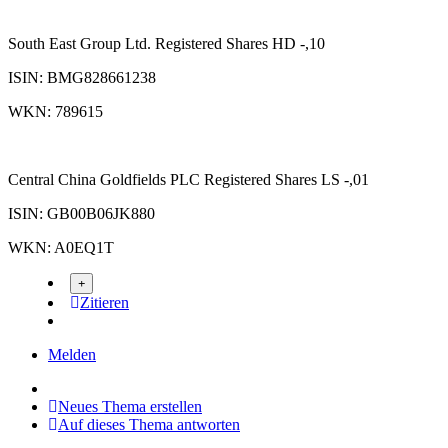
South East Group Ltd. Registered Shares HD -,10
ISIN: BMG828661238
WKN: 789615
Central China Goldfields PLC Registered Shares LS -,01
ISIN: GB00B06JK880
WKN: A0EQ1T
Zitieren
Melden
Neues Thema erstellen
Auf dieses Thema antworten