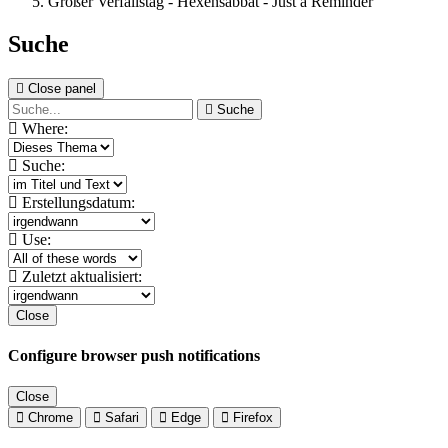
Großer Verfallstag - Hexensabbat - Just a Reminder
Suche
Close panel
Suche
Where:
Suche:
Erstellungsdatum:
Use:
Zuletzt aktualisiert:
Close
Configure browser push notifications
Close
Chrome
Safari
Edge
Firefox