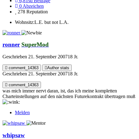
6,8Tsd
Beiträge
0
Abzeichen
278
Reputation
Wohnsitz:
L.E. but not L.A.
ronner
SuperMod
Geschrieben
21. September 2007
18 Jr.
comment_14363
Author stats
Geschrieben
21. September 2007
18 Jr.
comment_14363
was mich immer nervt daran, ist, das ich meine kompletten
Charteinstellungen auf den nächsten Futurekontrakt übertragen muß
Melden
whipsaw