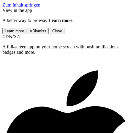
Zum Inhalt springen
View in the app
A better way to browse.
Learn more
.
Learn more
×
Dismiss
Close
#T/N/X/T
A full-screen app on your home screen with push notifications,
badges and more.