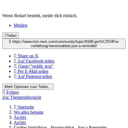
Wenn Bedarf besteht, melde dich einfach.
Melden
Teilen
https://www.tom-next.com/community/topic/9188-gro%C3%9Fer-
verfallstag-hexensabbat-just-a-reminder/
Share on X
Auf Facebook teilen
{lang="reddit_text"
Per E-Mail teilen
Auf Pinterest teilen
Mehr Optionen zum Teilen...
Folgen
Zur Themenübersicht
Startseite
Wo alles begann
Archiv
Archiv
Großer Verfallstag - Hexensabbat - Just a Reminder