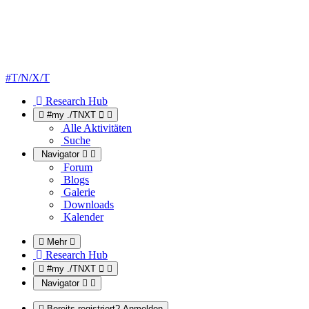
#T/N/X/T
Research Hub
#my ./TNXT
Alle Aktivitäten
Suche
Navigator
Forum
Blogs
Galerie
Downloads
Kalender
Mehr
Research Hub
#my ./TNXT
Navigator
Bereits registriert? Anmelden