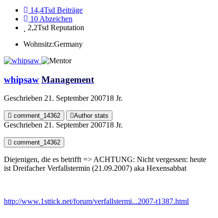
14,4Tsd
Beiträge
10
Abzeichen
2,2Tsd
Reputation
Wohnsitz:
Germany
whipsaw
Management
Geschrieben
21. September 2007
18 Jr.
comment_14362
Author stats
Geschrieben
21. September 2007
18 Jr.
comment_14362
Diejenigen, die es betrifft => ACHTUNG: Nicht vergessen: heute
ist Dreifacher Verfallstermin (21.09.2007) aka Hexensabbat
http://www.1sttick.net/forum/verfallstermi...2007-t1387.html