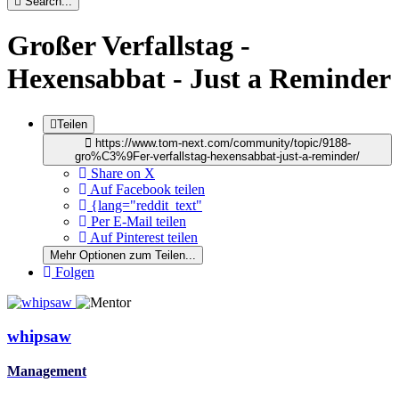
Search...
Großer Verfallstag -
Hexensabbat - Just a Reminder
Teilen
https://www.tom-next.com/community/topic/9188-
gro%C3%9Fer-verfallstag-hexensabbat-just-a-reminder/
Share on X
Auf Facebook teilen
{lang="reddit_text"
Per E-Mail teilen
Auf Pinterest teilen
Mehr Optionen zum Teilen...
Folgen
whipsaw
Management