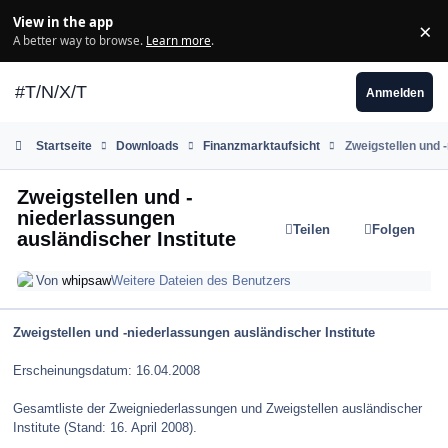
Zum Inhalt springen
View in the app
×
Di
A better way to browse.
Learn more
.
#T/N/X/T
Anmelden
Startseite
Downloads
Finanzmarktaufsicht
Zweigstellen und 
Zweigstellen und -
niederlassungen
Teilen
Folgen
ausländischer Institute
Von
whipsaw
Weitere Dateien des Benutzers
Zweigstellen und -niederlassungen ausländischer Institute
Erscheinungsdatum: 16.04.2008
Gesamtliste der Zweigniederlassungen und Zweigstellen ausländischer
Institute (Stand: 16. April 2008).