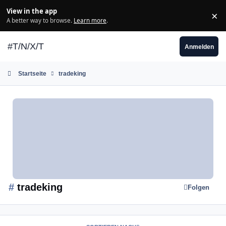
Zum Inhalt springen
View in the app
×
Di
A better way to browse.
Learn more
.
#T/N/X/T
Anmelden
Startseite
tradeking
#
tradeking
Folgen