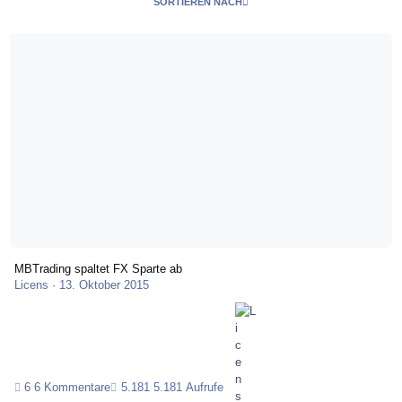
SORTIEREN NACH
MBTrading spaltet FX Sparte ab
MBTrading spaltet FX Sparte ab
Licens
·
13. Oktober 2015
6 Kommentare
5.181 Aufrufe