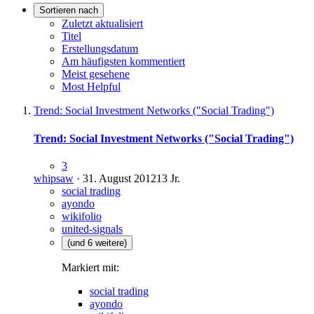
Sortieren nach
Zuletzt aktualisiert
Titel
Erstellungsdatum
Am häufigsten kommentiert
Meist gesehene
Most Helpful
Trend: Social Investment Networks ("Social Trading")
Trend: Social Investment Networks ("Social Trading")
3
whipsaw
·
31. August 2012
13 Jr.
social trading
ayondo
wikifolio
united-signals
(und 6 weitere)
Markiert mit:
social trading
ayondo