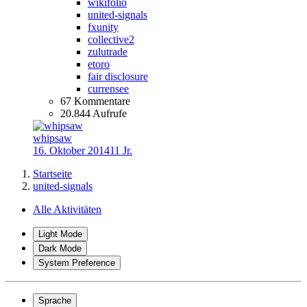
wikifolio
united-signals
fxunity
collective2
zulutrade
etoro
fair disclosure
currensee
67 Kommentare
20.844 Aufrufe
whipsaw
16. Oktober 2014
11 Jr.
Startseite
united-signals
Alle Aktivitäten
Light Mode
Dark Mode
System Preference
Sprache