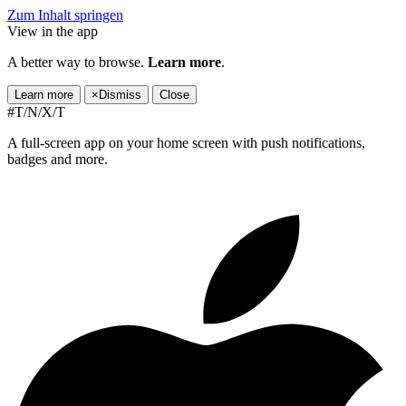
Zum Inhalt springen
View in the app
A better way to browse.
Learn more
.
Learn more
×
Dismiss
Close
#T/N/X/T
A full-screen app on your home screen with push notifications,
badges and more.