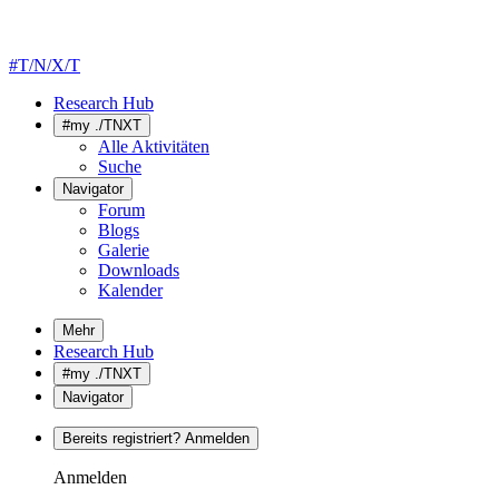
#T/N/X/T
Research Hub
#my ./TNXT
Alle Aktivitäten
Suche
Navigator
Forum
Blogs
Galerie
Downloads
Kalender
Mehr
Research Hub
#my ./TNXT
Navigator
Bereits registriert? Anmelden
Anmelden